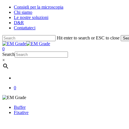
Skip
Consigli per la microscopia
to
Chi siamo
main
Le nostre soluzioni
content
D&R
Contattateci
Hit enter to search or ESC to close
Sea
Close
Search
account
0
Menu
Search
×
account
0
Buffer
Fixative