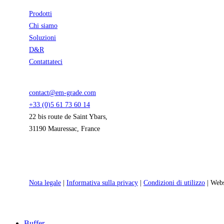
Prodotti
Chi siamo
Soluzioni
D&R
Contattateci
contact@em-grade.com
+33 (0)5 61 73 60 14
22 bis route de Saint Ybars,
31190 Mauressac, France
Nota legale
|
Informativa sulla privacy
|
Condizioni di utilizzo
| Web
Close
Buffer