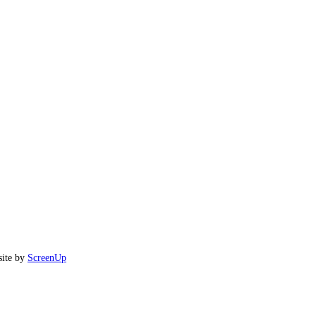
site by
ScreenUp