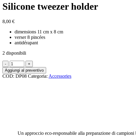
Silicone tweezer holder
8,00
€
dimensions 11 cm x 8 cm
verser 8 pincées
antidérapant
2 disponibili
Silicone
tweezer
Aggiungi al preventivo
holder
COD:
DP08
Categoria:
Accessories
quantità
Un approccio eco-responsabile alla preparazione di campioni bi