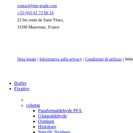
contact@em-grade.com
+33 (0)5 61 73 60 14
22 bis route de Saint Ybars,
31190 Mauressac, France
Nota legale
|
Informativa sulla privacy
|
Condizioni di utilizzo
| Web
Close
Buffer
Menu
Fixative
column
Paraformaldehyde PFA
Glutaraldehyde
Osmium
Histology
Specific fixatives