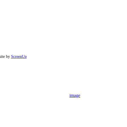
site by
ScreenUp
image