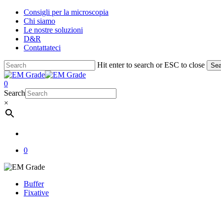
Skip
Consigli per la microscopia
to
Chi siamo
main
Le nostre soluzioni
content
D&R
Contattateci
Hit enter to search or ESC to close
Sea
Close
Search
account
0
Menu
Search
×
account
0
Buffer
Fixative