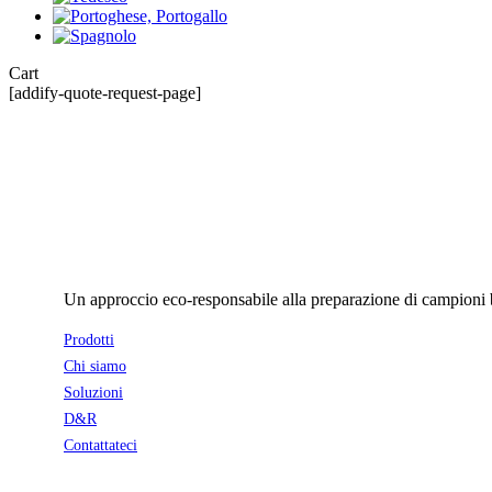
Close
Cart
Cart
[addify-quote-request-page]
Un approccio eco-responsabile alla preparazione di campioni bi
Prodotti
Chi siamo
Soluzioni
D&R
Contattateci