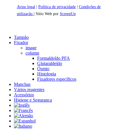
Aviso legal
|
Política de privacidade
|
Condições de
utilização
| Sítio Web por
ScreenUp
Close
Tampão
Menu
Fixador
image
column
Formaldeído PFA
Glutaraldeído
Ósmio
Histologia
Fixadores específicos
Manchas
Vários reagentes
Acessórios
Higiene e Segurança