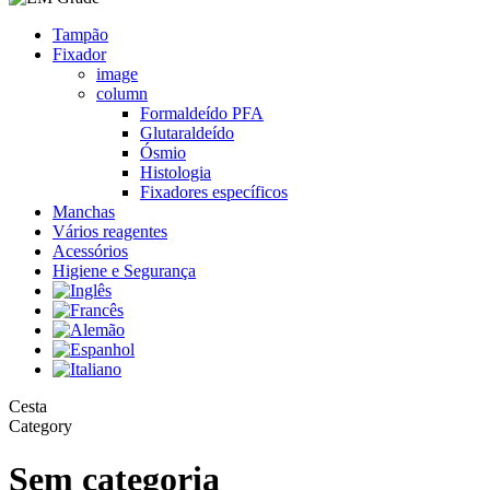
Tampão
Fixador
image
column
Formaldeído PFA
Glutaraldeído
Ósmio
Histologia
Fixadores específicos
Manchas
Vários reagentes
Acessórios
Higiene e Segurança
Close
Cesta
Cart
Category
Sem categoria