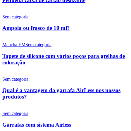
Pequena caixa de cartão deslizante
TEM?
deslizante
Ampola
ou
Sem categoria
frasco
de
Ampola ou frasco de 10 ml?
10
ml?
Tapete
de
Mancha EM
Sem categoria
silicone
com
Tapete de silicone com vários poços para grelhas de
vários
coloração
poços
para
Qual
grelhas
é
Sem categoria
de
a
coloração
vantagem
Qual é a vantagem da garrafa AirLess nos nossos
da
produtos?
garrafa
AirLess
Garrafas
nos
com
Sem categoria
nossos
sistema
produtos?
Airless
Garrafas com sistema Airless