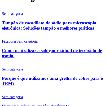
Tampão
de
Sem categoria
cacodilato
de
Tampão de cacodilato de sódio para microscopia
sódio
eletrônica: Soluções tampão e melhores práticas
para
microscopia
Como
eletrônica:
neutralizar
Fixadores
Sem categoria
Soluções
a
tampão
solução
Como neutralizar a solução residual de tetróxido de
e
residual
ósmio.
melhores
de
práticas
tetróxido
Porque
de
é
Sem categoria
ósmio.
que
utilizamos
Porque é que utilizamos uma grelha de cobre para o
uma
TEM?
grelha
de
Pequena
cobre
caixa
Sem categoria
para
de
o
cartão