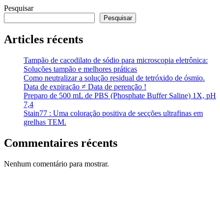
Pesquisar
Pesquisar
Articles récents
Tampão de cacodilato de sódio para microscopia eletrônica:
Soluções tampão e melhores práticas
Como neutralizar a solução residual de tetróxido de ósmio.
Data de expiração ≠ Data de perenção !
Preparo de 500 mL de PBS (Phosphate Buffer Saline) 1X, pH
7,4
Stain77 : Uma coloração positiva de secções ultrafinas em
grelhas TEM.
Commentaires récents
Nenhum comentário para mostrar.