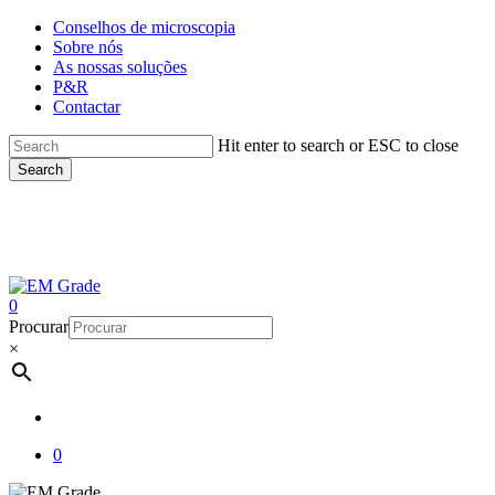
Skip
Conselhos de microscopia
to
Sobre nós
main
As nossas soluções
content
P&R
Contactar
Hit enter to search or ESC to close
Search
Close
Search
account
0
Menu
Procurar
×
account
0