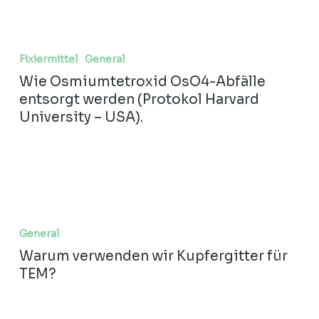
Practices
Wie
Osmiumtetroxid
Fixiermittel
General
OsO4-
Wie Osmiumtetroxid OsO4-Abfälle
Abfälle
entsorgt werden (Protokol Harvard
entsorgt
University – USA).
werden
(Protokol
Harvard
University
–
USA).
Warum
verwenden
General
wir
Warum verwenden wir Kupfergitter für
Kupfergitter
TEM?
für
TEM?