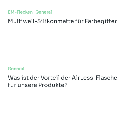
Multiwell-
Silikonmatte
EM-Flecken
General
für
Multiwell-Silikonmatte für Färbegitter
Färbegitter
Was
ist
General
der
Was ist der Vorteil der AirLess-Flasche
Vorteil
für unsere Produkte?
der
AirLess-
Flasche
für
unsere
Produkte?
Flaschen