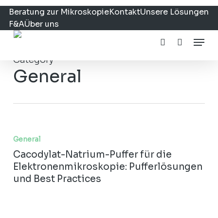
Skip
Korb
Close
Beratung zur Mikroskopie
Kontakt
Unsere Lösungen
to
Cart
F&A
Über uns
main
Menu
content
account
Category
General
Cacodylat-
Natrium-
General
Puffer
Cacodylat-Natrium-Puffer für die
für
Elektronenmikroskopie: Pufferlösungen
die
und Best Practices
Elektronenmikroskopie:
Pufferlösungen
und
Best