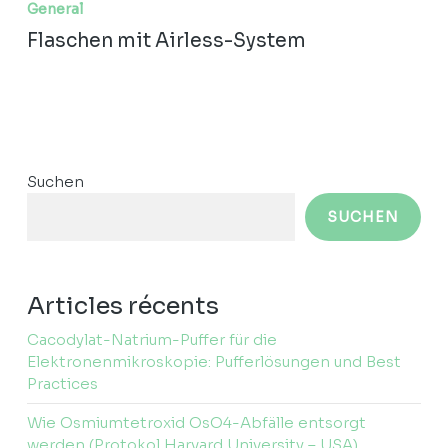
mit
General
Airless-
Flaschen mit Airless-System
System
Suchen
SUCHEN
Articles récents
Cacodylat-Natrium-Puffer für die
Elektronenmikroskopie: Pufferlösungen und Best
Practices
Wie Osmiumtetroxid OsO4-Abfälle entsorgt
werden (Protokol Harvard University – USA).