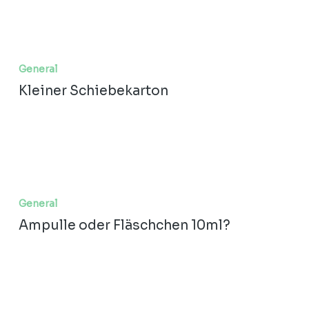
Kleiner
Schiebekarton
General
Kleiner Schiebekarton
Ampulle
oder
General
Fläschchen
Ampulle oder Fläschchen 10ml?
10ml?