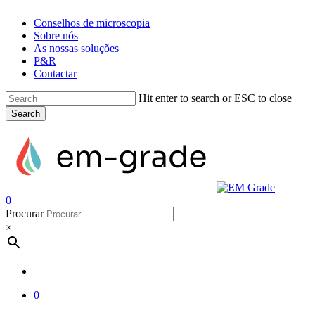
Skip
Conselhos de microscopia
to
Sobre nós
main
As nossas soluções
content
P&R
Contactar
Hit enter to search or ESC to close
Search
Close
Search
account
0
Menu
Procurar
×
account
0