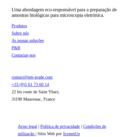
Uma abordagem eco-responsável para a preparação de
amostras biológicas para microscopia eletrónica.
Produtos
Sobre nós
As nossas soluções
P&R
Contactar-nos
contact@em-grade.com
+33 (0)5 61 73 60 14
22 bis route de Saint Ybars,
31190 Mauressac, France
Aviso legal
|
Política de privacidade
|
Condições de
utilização
| Sítio Web por
ScreenUp