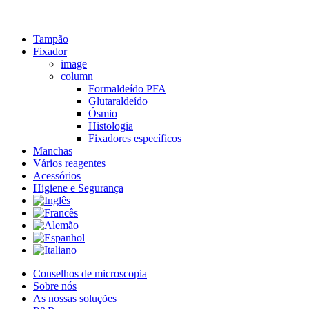
Close
Tampão
Menu
Fixador
image
column
Formaldeído PFA
Glutaraldeído
Ósmio
Histologia
Fixadores específicos
Manchas
Vários reagentes
Acessórios
Higiene e Segurança
Conselhos de microscopia
Sobre nós
As nossas soluções