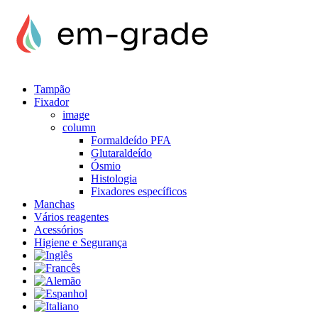
Tampão
Fixador
image
column
Formaldeído PFA
Glutaraldeído
Ósmio
Histologia
Fixadores específicos
Manchas
Vários reagentes
Acessórios
Higiene e Segurança