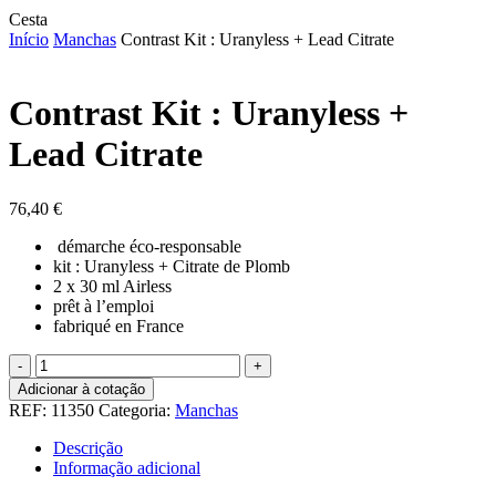
Close
Cesta
Cart
Início
Manchas
Contrast Kit : Uranyless + Lead Citrate
Contrast Kit : Uranyless +
Lead Citrate
76,40
€
démarche
éco-responsable
kit : Uranyless + Citrate de Plomb
2 x 30 ml Airless
prêt à l’emploi
fabriqué en France
Quantidade
de
Adicionar à cotação
Contrast
REF:
11350
Categoria:
Manchas
Kit
:
Descrição
Uranyless
Informação adicional
+