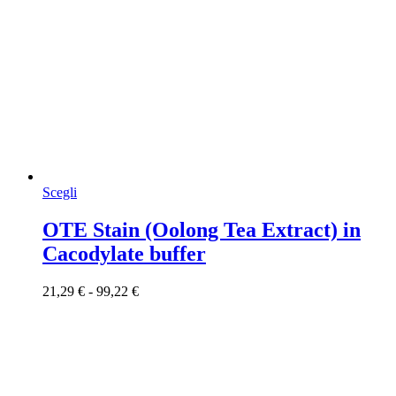
Questo
Scegli
prodotto
ha
OTE Stain (Oolong Tea Extract) in
più
Cacodylate buffer
varianti.
Le
opzioni
Fascia
21,29
€
-
99,22
€
possono
di
essere
prezzo:
scelte
da
nella
21,29 €
pagina
a
del
99,22 €