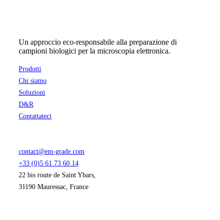
prodotto
Un approccio eco-responsabile alla preparazione di
campioni biologici per la microscopia elettronica.
Prodotti
Chi siamo
Soluzioni
D&R
Contattateci
contact@em-grade.com
+33 (0)5 61 73 60 14
22 bis route de Saint Ybars,
31190 Mauressac, France