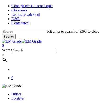
Skip
Consigli per la microscopia
to
Chi siamo
main
Le nostre soluzioni
content
D&R
Contattateci
Hit enter to search or ESC to close
Search
Close
Search
account
0
Menu
Search
×
account
0
Buffer
Fixative