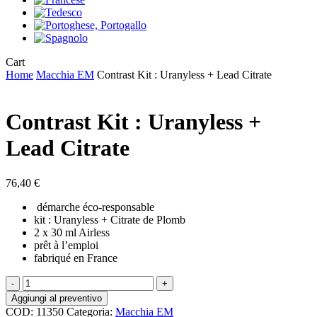
Close
Cart
Cart
Home
Macchia EM
Contrast Kit : Uranyless + Lead Citrate
Contrast Kit : Uranyless +
Lead Citrate
76,40
€
démarche
éco-responsable
kit : Uranyless + Citrate de Plomb
2 x 30 ml Airless
prêt à l’emploi
fabriqué en France
Contrast
Kit
Aggiungi al preventivo
:
COD:
11350
Categoria:
Macchia EM