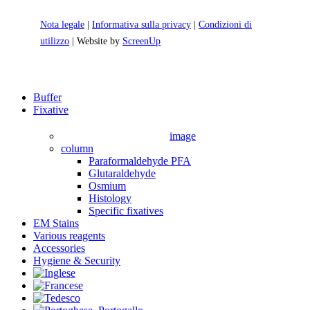
Nota legale
|
Informativa sulla privacy
|
Condizioni di
utilizzo
| Website by
ScreenUp
Close
Buffer
Menu
Fixative
image
column
Paraformaldehyde PFA
Glutaraldehyde
Osmium
Histology
Specific fixatives
EM Stains
Various reagents
Accessories
Hygiene & Security