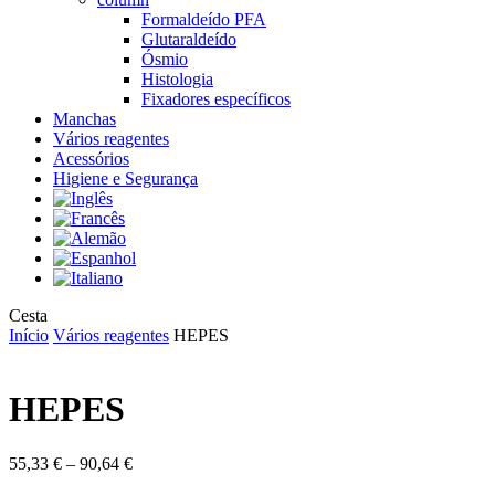
Formaldeído PFA
Glutaraldeído
Ósmio
Histologia
Fixadores específicos
Manchas
Vários reagentes
Acessórios
Higiene e Segurança
Close
Cesta
Cart
Início
Vários reagentes
HEPES
HEPES
Price
55,33
€
–
90,64
€
range: