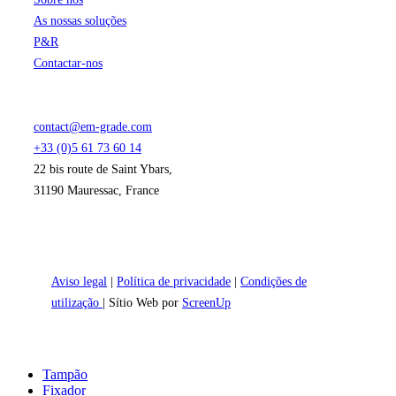
As nossas soluções
P&R
Contactar-nos
contact@em-grade.com
+33 (0)5 61 73 60 14
22 bis route de Saint Ybars,
31190 Mauressac, France
Aviso legal
|
Política de privacidade
|
Condições de
utilização
| Sítio Web por
ScreenUp
Close
Tampão
Menu
Fixador