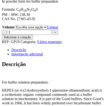
In powder form for buffer preparation
55,33 €
through
Formula: C
H
N
O
S
90,64 €
8
18
2
4
PM – MW: 238.30
CAS No. [7365-45-9]
Volume
Limpar
Quantidade
de
Adicionar à cotação
HEPES
REF:
GP19
Categoria:
Vários reagentes
Descrição
Informação adicional
Descrição
HEPES
For buffer solution preparation:
HEPES (or 4-(2-hydroxyethyl)-1-piperazine ethanesulfonic acid) is
a zwitterionic organic compound commonly used as a buffer
solution in biochemistry. It is part of the Good buffers. Since Good’s
work in 1966, it has been widely preferred over bicarbonate buffer