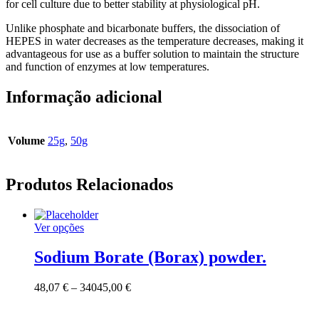
for cell culture due to better stability at physiological pH.
Unlike phosphate and bicarbonate buffers, the dissociation of
HEPES in water decreases as the temperature decreases, making it
advantageous for use as a buffer solution to maintain the structure
and function of enzymes at low temperatures.
Informação adicional
Volume
25g
,
50g
Produtos Relacionados
This
Ver opções
product
has
Sodium Borate (Borax) powder.
multiple
variants.
Price
48,07
€
–
34045,00
€
The
range:
options
48,07 €
may