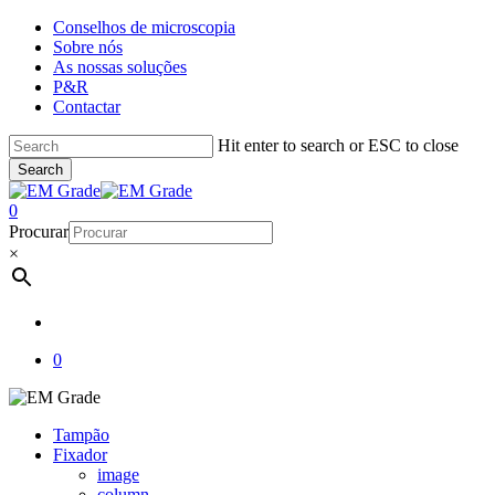
Skip
Conselhos de microscopia
to
Sobre nós
main
As nossas soluções
content
P&R
Contactar
Hit enter to search or ESC to close
Search
Close
Search
account
0
Menu
Procurar
×
account
0
Tampão
Fixador
image
column