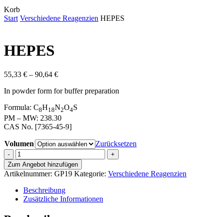
Close
Korb
Cart
Start
Verschiedene Reagenzien
HEPES
HEPES
Preisspanne:
55,33
€
–
90,64
€
55,33 €
In powder form for buffer preparation
bis
90,64 €
Formula: C
H
N
O
S
8
18
2
4
PM – MW: 238.30
CAS No. [7365-45-9]
Volumen
Zurücksetzen
HEPES
Menge
Zum Angebot hinzufügen
Artikelnummer:
GP19
Kategorie:
Verschiedene Reagenzien
Beschreibung
Zusätzliche Informationen