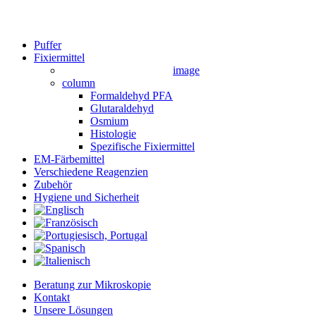
Close
Puffer
Menu
Fixiermittel
image
column
Formaldehyd PFA
Glutaraldehyd
Osmium
Histologie
Spezifische Fixiermittel
EM-Färbemittel
Verschiedene Reagenzien
Zubehör
Hygiene und Sicherheit
Beratung zur Mikroskopie
Kontakt
Unsere Lösungen