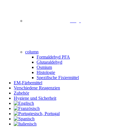
image
column
Formaldehyd PFA
Glutaraldehyd
Osmium
Histologie
Spezifische Fixiermittel
EM-Färbemittel
Verschiedene Reagenzien
Zubehör
Hygiene und Sicherheit