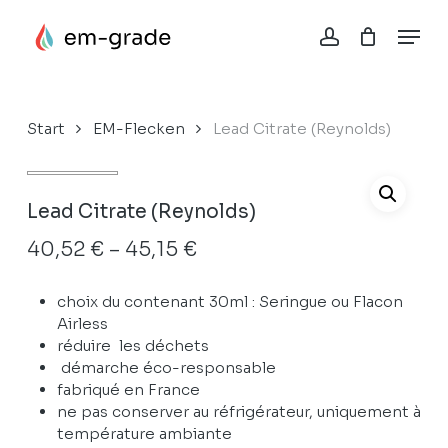
Skip
Menu
to
account
Close
Korb
main
Cart
content
Start
EM-Flecken
Lead Citrate (Reynolds)
Lead Citrate (Reynolds)
Preisspanne:
40,52
€
–
45,15
€
40,52 €
choix du contenant 30ml : Seringue ou Flacon
bis
Airless
45,15 €
réduire
les déchets
démarche
éco-responsable
fabriqué en France
ne pas conserver au réfrigérateur, uniquement à
température ambiante