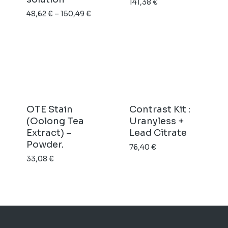
141,38
€
Preisspanne:
48,62
€
–
150,49
€
48,62 €
bis
150,49 €
OTE Stain
Contrast Kit :
(Oolong Tea
Uranyless +
Extract) –
Lead Citrate
Powder.
76,40
€
33,08
€