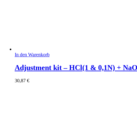
In den Warenkorb
Adjustment kit – HCl(1 & 0,1N) + Na
30,87
€