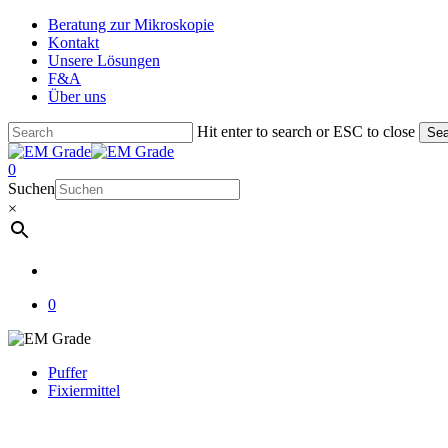
Skip
Beratung zur Mikroskopie
to
Kontakt
main
Unsere Lösungen
content
F&A
Über uns
Hit enter to search or ESC to close
Sea
Close
Search
account
0
Menu
Suchen
×
account
0
Puffer
Fixiermittel