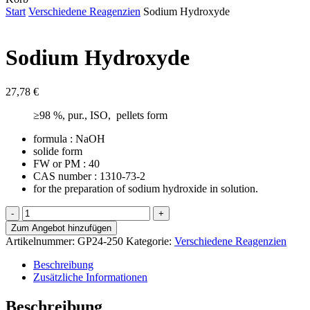
Cart
Start
Verschiedene Reagenzien
Sodium Hydroxyde
Sodium Hydroxyde
27,78
€
≥98 %, pur., ISO, pellets form
formula : NaOH
solide form
FW or PM : 40
CAS number : 1310-73-2
for the preparation of sodium hydroxide in solution.
Sodium
Hydroxyde
Zum Angebot hinzufügen
Menge
Artikelnummer:
GP24-250
Kategorie:
Verschiedene Reagenzien
Beschreibung
Zusätzliche Informationen
Beschreibung