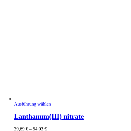
Dieses
Ausführung wählen
Produkt
weist
Lanthanum(III) nitrate
mehrere
Varianten
Preisspanne:
39,69
€
–
54,03
€
auf.