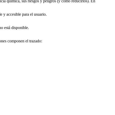
ia química, sus riesgos y peligros (y cómo reducirlos). En
 y accesible para el usuario.
no está disponible.
iones componen el trazado: