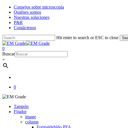
Skip
Consejos sobre microscopía
to
Quiénes somos
main
Nuestras soluciones
content
P&R
Contáctenos
Hit enter to search or ESC to close
Sea
Close
Search
account
0
Menu
Buscar
×
account
0
Tampón
Fijador
image
column
Formaldehído PFA