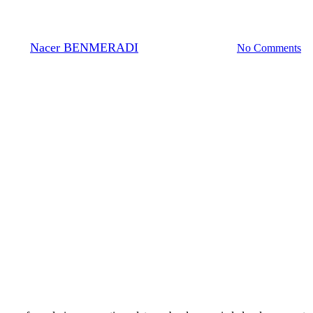
MSDS – SDS – FDS ?
By
Nacer BENMERADI
24 de octubre de 2023
No Comments