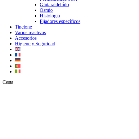
Glutaraldehído
Osmio
Histología
Fijadores específicos
Tincione
Varios reactivos
Accesorios
Higiene y Seguridad
Close
Cesta
Cart