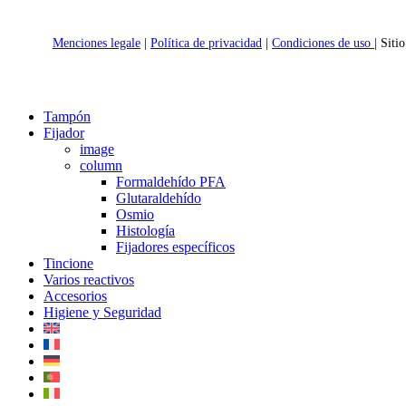
Menciones legale
|
Política de privacidad
|
Condiciones de uso
| Sit
Close
Tampón
Menu
Fijador
image
column
Formaldehído PFA
Glutaraldehído
Osmio
Histología
Fijadores específicos
Tincione
Varios reactivos
Accesorios
Higiene y Seguridad