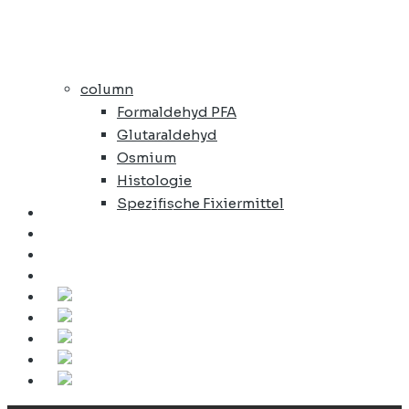
column
Formaldehyd PFA
Glutaraldehyd
Osmium
Histologie
Spezifische Fixiermittel
EM-Färbemittel
Verschiedene Reagenzien
Zubehör
Hygiene und Sicherheit