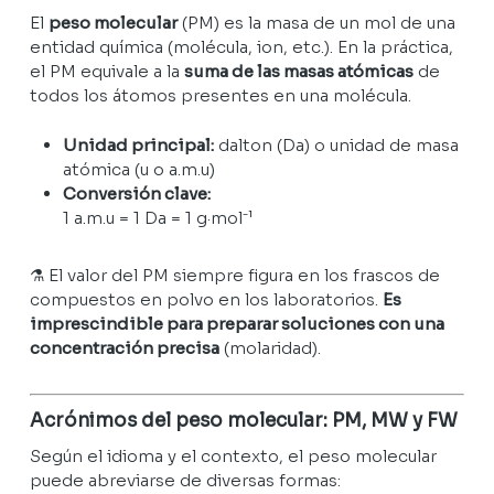
El
peso molecular
(PM) es la masa de un mol de una
entidad química (molécula, ion, etc.). En la práctica,
el PM equivale a la
suma de las masas atómicas
de
todos los átomos presentes en una molécula.
Unidad principal:
dalton (Da) o unidad de masa
atómica (u o a.m.u)
Conversión clave:
1 a.m.u = 1 Da = 1 g·mol⁻¹
⚗️ El valor del PM siempre figura en los frascos de
compuestos en polvo en los laboratorios.
Es
imprescindible para preparar soluciones con una
concentración precisa
(molaridad).
Acrónimos del peso molecular: PM, MW y FW
Según el idioma y el contexto, el peso molecular
puede abreviarse de diversas formas: