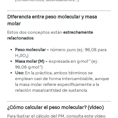
Diferencia entre peso molecular y masa
molar
No hay productos en el carrito.
Estos dos conceptos están
estrechamente
relacionados
:
GO TO SHOP
Peso molecular
= número puro (ej.: 98,08 para
H₂SO₄)
Masa molar (M)
= expresada en g·mol⁻¹ (ej.:
98,08 g·mol⁻¹)
Uso:
En la práctica, ambos términos se
emplean casi de forma intercambiable, aunque
la masa molar refiere específicamente a la
relación masa/cantidad de sustancia.
¿Cómo calcular el peso molecular? (vídeo)
Para ilustrar el cálculo del PM, consulta este vídeo