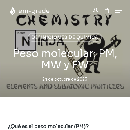
Skip
Menu
to
account
Close
Cesta
main
Cart
content
DEFINICIONES DE QUÍMICA
Peso molecular: PM,
MW y FW
24 de octubre de 2023
¿Qué es el peso molecular (PM)?