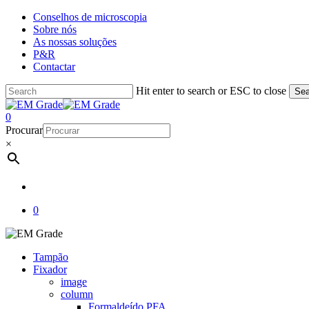
Skip
Conselhos de microscopia
to
Sobre nós
main
As nossas soluções
content
P&R
Contactar
Hit enter to search or ESC to close
Sea
Close
Search
account
0
Menu
Procurar
×
account
0
Tampão
Fixador
image
column
Formaldeído PFA