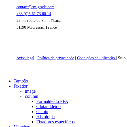
contact@em-grade.com
+33 (0)5 61 73 60 14
22 bis route de Saint Ybars,
31190 Mauressac, France
Aviso legal
|
Política de privacidade
|
Condições de utilização
| Síti
Close
Tampão
Menu
Fixador
image
column
Formaldeído PFA
Glutaraldeído
Ósmio
Histologia
Fixadores específicos
Manchas