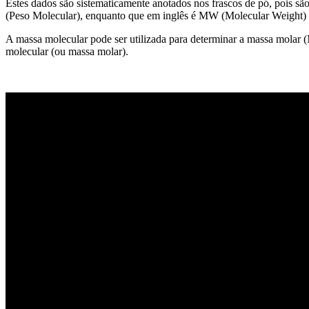
Estes dados são sistematicamente anotados nos frascos de pó, pois sã
(Peso Molecular), enquanto que em inglês é MW (Molecular Weight)
A massa molecular pode ser utilizada para determinar a massa molar
molecular (ou massa molar).