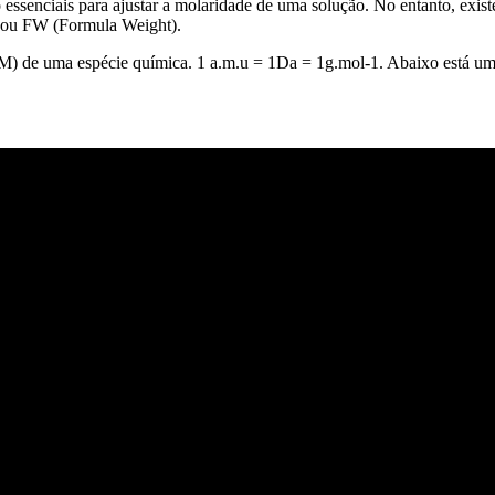
o essenciais para ajustar a molaridade de uma solução. No entanto, ex
 ou FW (Formula Weight).
 (M) de uma espécie química. 1 a.m.u = 1Da = 1g.mol-1. Abaixo está u