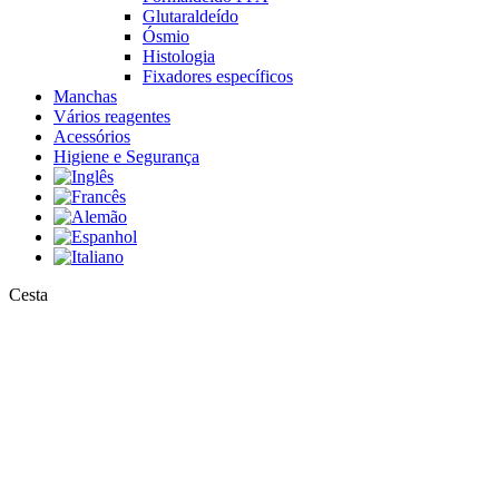
Glutaraldeído
Ósmio
Histologia
Fixadores específicos
Manchas
Vários reagentes
Acessórios
Higiene e Segurança
Close
Cesta
Cart