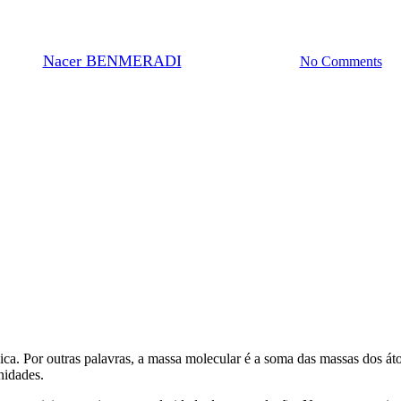
Peso molecular: PM, MW e FW
By
Nacer BENMERADI
24 de Outubro, 2023
No Comments
a. Por outras palavras, a massa molecular é a soma das massas dos á
nidades.