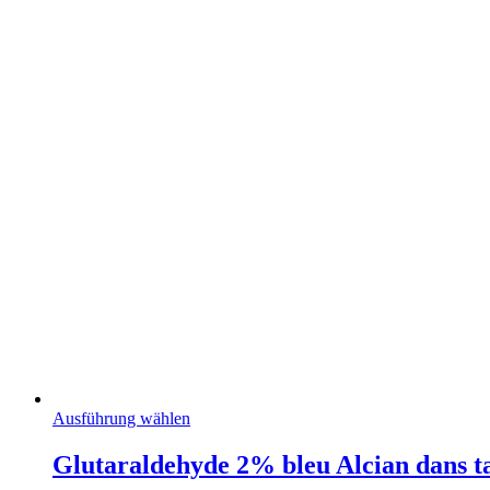
Dieses
Ausführung wählen
Produkt
weist
Glutaraldehyde 2% bleu Alcian dans 
mehrere