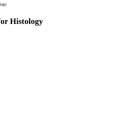
logy
or Histology