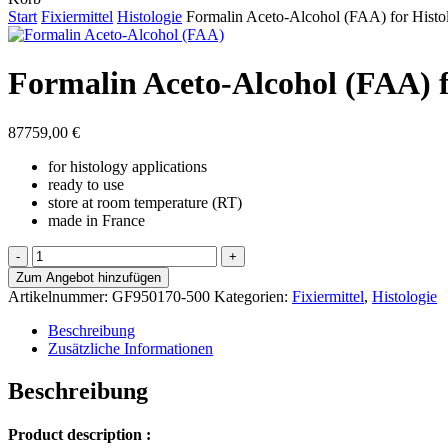
Cart
Start
Fixiermittel
Histologie
Formalin Aceto-Alcohol (FAA) for Histo
Formalin Aceto-Alcohol (FAA) f
87759,00
€
for histology applications
ready to use
store at room temperature (RT)
made
in
France
Formalin
Aceto-
Zum Angebot hinzufügen
Alcohol
Artikelnummer:
GF950170-500
Kategorien:
Fixiermittel
,
Histologie
(FAA)
for
Beschreibung
Histology
Zusätzliche Informationen
Menge
Beschreibung
Product description :