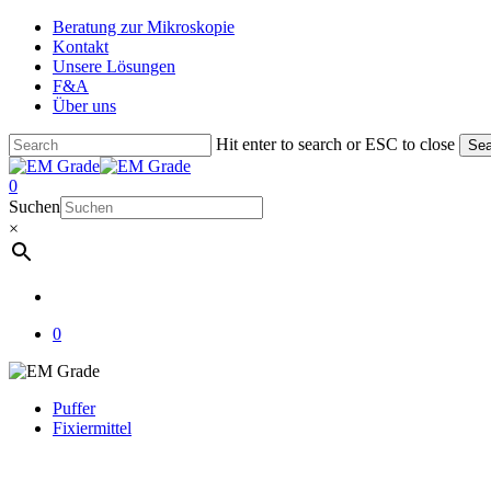
Skip
Beratung zur Mikroskopie
to
Kontakt
main
Unsere Lösungen
content
F&A
Über uns
Hit enter to search or ESC to close
Sea
Close
Search
account
0
Menu
Suchen
×
account
0
Puffer
Fixiermittel