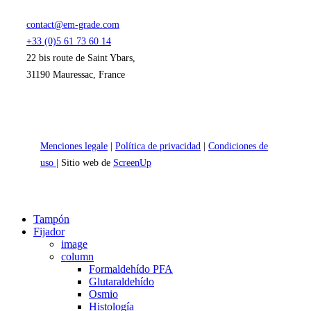
contact@em-grade.com
+33 (0)5 61 73 60 14
22 bis route de Saint Ybars,
31190 Mauressac, France
Menciones legale
|
Política de privacidad
|
Condiciones de
uso
| Sitio web de
ScreenUp
Close
Tampón
Menu
Fijador
image
column
Formaldehído PFA
Glutaraldehído
Osmio
Histología