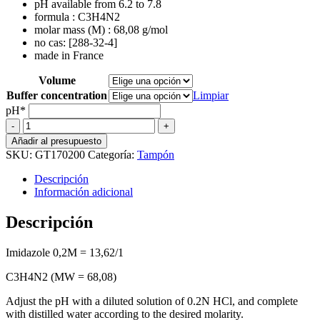
pH available from 6.2 to 7.8
precios:
formula : C3H4N2
desde
molar mass (M) : 68,08 g/mol
36,58 €
no cas: [288-32-4]
hasta
made in France
60,05 €
Volume
Buffer concentration
Limpiar
pH*
Imidazole
Buffer
Añadir al presupuesto
cantidad
SKU:
GT170200
Categoría:
Tampón
Descripción
Información adicional
Descripción
Imidazole 0,2M = 13,62/1
C3H4N2 (MW = 68,08)
Adjust the pH with a diluted solution of 0.2N HCl, and complete
with distilled water according to the desired molarity.