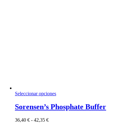
página
de
producto
Este
Seleccionar opciones
producto
tiene
Sorensen’s Phosphate Buffer
múltiples
variantes.
Rango
36,40
€
-
42,35
€
Las
de
opciones
precios:
se
desde
pueden