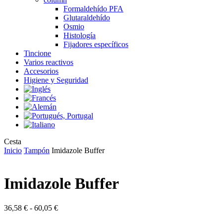
Formaldehído PFA
Glutaraldehído
Osmio
Histología
Fijadores específicos
Tincione
Varios reactivos
Accesorios
Higiene y Seguridad
Close
Cesta
Cart
Inicio
Tampón
Imidazole Buffer
Imidazole Buffer
Rango
36,58
€
-
60,05
€
de