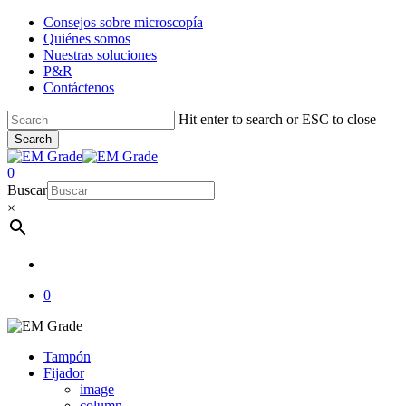
Skip
Consejos sobre microscopía
to
Quiénes somos
main
Nuestras soluciones
content
P&R
Contáctenos
Hit enter to search or ESC to close
Search
Close
Search
account
0
Menu
Buscar
×
account
0
Tampón
Fijador
image
column