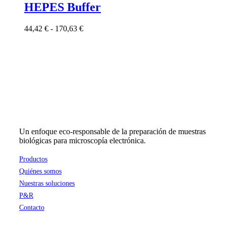
tiene
HEPES Buffer
múltiples
variantes.
Rango
44,42
€
-
170,63
€
Las
de
opciones
precios:
se
desde
pueden
44,42 €
elegir
hasta
en
170,63 €
la
página
de
producto
Un enfoque eco-responsable de la preparación de muestras
biológicas para microscopía electrónica.
Productos
Quiénes somos
Nuestras soluciones
P&R
Contacto