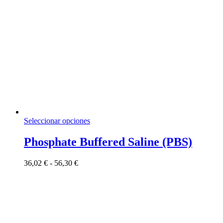
Este
Seleccionar opciones
producto
tiene
Phosphate Buffered Saline (PBS)
múltiples
variantes.
Rango
36,02
€
-
56,30
€
Las
de
opciones
precios:
se
desde
pueden
36,02 €
elegir
hasta
en
56,30 €
la