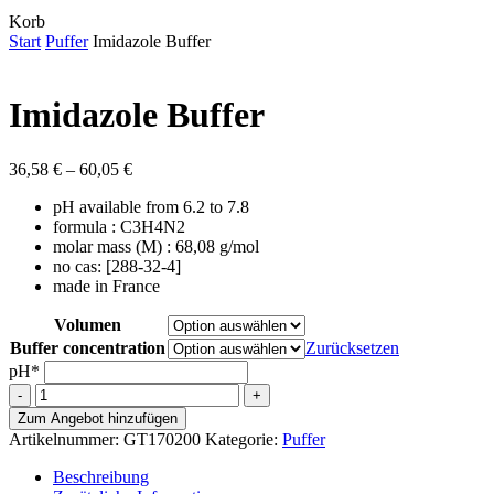
Close
Korb
Cart
Start
Puffer
Imidazole Buffer
Imidazole Buffer
Preisspanne:
36,58
€
–
60,05
€
36,58 €
pH available from 6.2 to 7.8
bis
formula : C3H4N2
60,05 €
molar mass (M) : 68,08 g/mol
no cas: [288-32-4]
made in France
Volumen
Buffer concentration
Zurücksetzen
pH*
Imidazole
Buffer
Zum Angebot hinzufügen
Menge
Artikelnummer:
GT170200
Kategorie:
Puffer
Beschreibung