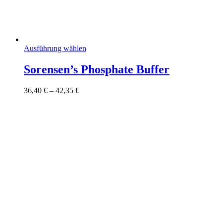
Dieses
Ausführung wählen
Produkt
weist
Sorensen’s Phosphate Buffer
mehrere
Varianten
Preisspanne:
36,40
€
–
42,35
€
auf.
36,40 €
Die
bis
Optionen
42,35 €
können
auf
der
Produktseite
gewählt
werden