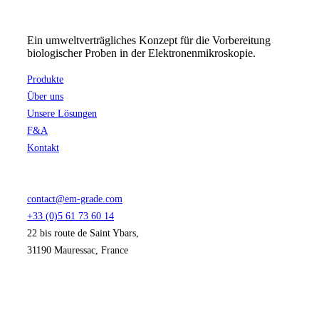
werden
Ein umweltverträgliches Konzept für die Vorbereitung
biologischer Proben in der Elektronenmikroskopie.
Produkte
Über uns
Unsere Lösungen
F&A
Kontakt
contact@em-grade.com
+33 (0)5 61 73 60 14
22 bis route de Saint Ybars,
31190 Mauressac, France