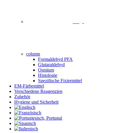
image
column
Formaldehyd PFA
Glutaraldehyd
Osmium
Histologie
Spezifische Fixiermittel
EM-Färbemittel
Verschiedene Reagenzien
Zubehör
Hygiene und Sicherheit