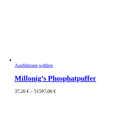
Dieses
Ausführung wählen
Produkt
weist
Millonig’s Phosphatpuffer
mehrere
Varianten
Preisspanne:
37,26
€
–
51597,00
€
auf.
37,26 €
Die
bis
Optionen
51597,00 €
können
auf
der
Produktseite
gewählt