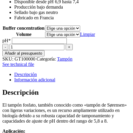
Disponible desde pH 6,9 hasta 7,4
precios:
Producción bajo demanda
desde
Sellado bajo gas neutro
36,33 €
Fabricado en Francia
hasta
59,14 €
Buffer concentration
Volume
Limpiar
pH*
Phosphate
Buffer
Añadir al presupuesto
cantidad
SKU:
GT100000
Categoría:
Tampón
See technical file
Descripción
Información adicional
Descripción
El tampón fosfato, también conocido como «tampón de Sørensen»
con ligeras variaciones, es un recurso ampliamente utilizado en
biología debido a su robusta capacidad de tamponamiento y
capacidades de ajuste de pH dentro del rango de 5,8 a 8.
Aplicación: