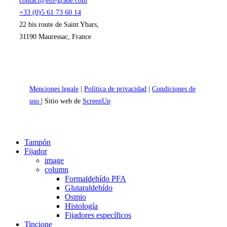
contact@em-grade.com
+33 (0)5 61 73 60 14
22 bis route de Saint Ybars,
31190 Mauressac, France
Menciones legale
|
Política de privacidad
|
Condiciones de
uso
| Sitio web de
ScreenUp
Close
Tampón
Menu
Fijador
image
column
Formaldehído PFA
Glutaraldehído
Osmio
Histología
Fijadores específicos
Tincione