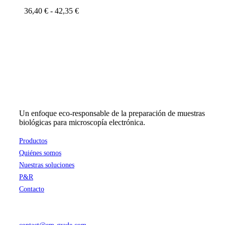
variantes.
Rango
36,40
€
-
42,35
€
Las
de
opciones
precios:
se
desde
pueden
36,40 €
elegir
hasta
en
42,35 €
la
página
de
producto
Un enfoque eco-responsable de la preparación de muestras
biológicas para microscopía electrónica.
Productos
Quiénes somos
Nuestras soluciones
P&R
Contacto