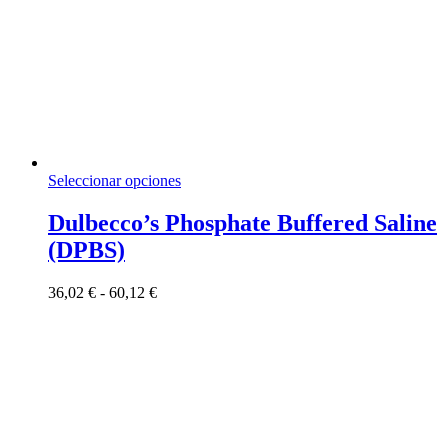
Este
Seleccionar opciones
producto
tiene
Dulbecco’s Phosphate Buffered Saline
múltiples
(DPBS)
variantes.
Las
opciones
Rango
36,02
€
-
60,12
€
se
de
pueden
precios:
elegir
desde
en
36,02 €
la
hasta
página
60,12 €
de
producto