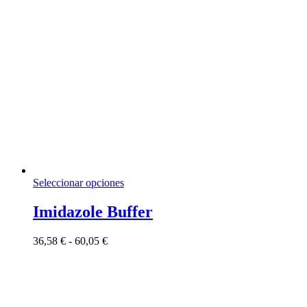
Este
Seleccionar opciones
producto
tiene
Imidazole Buffer
múltiples
variantes.
Rango
36,58
€
-
60,05
€
Las
de
opciones
precios:
se
desde
pueden
36,58 €
elegir
hasta
en