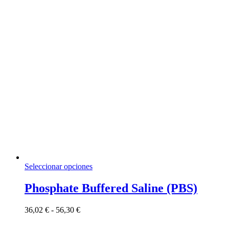
60,05 €
la
página
de
producto
Este
Seleccionar opciones
producto
tiene
Phosphate Buffered Saline (PBS)
múltiples
variantes.
Rango
36,02
€
-
56,30
€
Las
de
opciones
precios: