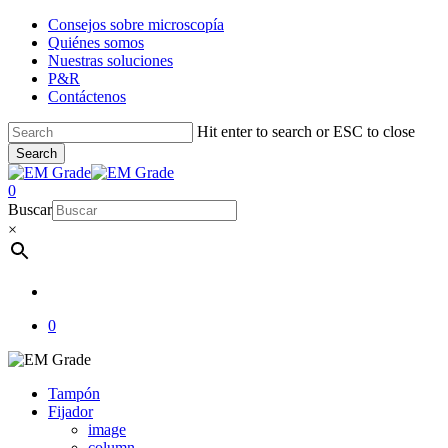
Skip
Consejos sobre microscopía
to
Quiénes somos
main
Nuestras soluciones
content
P&R
Contáctenos
Hit enter to search or ESC to close
Search
Close
Search
account
0
Menu
Buscar
×
account
0
Tampón
Fijador
image
column