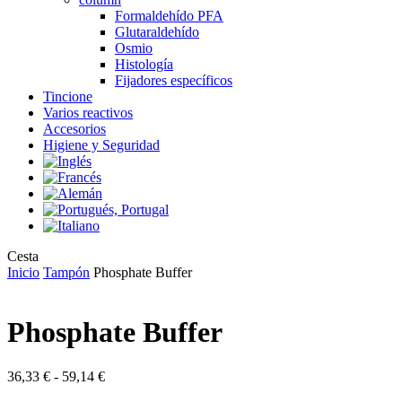
Formaldehído PFA
Glutaraldehído
Osmio
Histología
Fijadores específicos
Tincione
Varios reactivos
Accesorios
Higiene y Seguridad
Close
Cesta
Cart
Inicio
Tampón
Phosphate Buffer
Phosphate Buffer
Rango
36,33
€
-
59,14
€
de