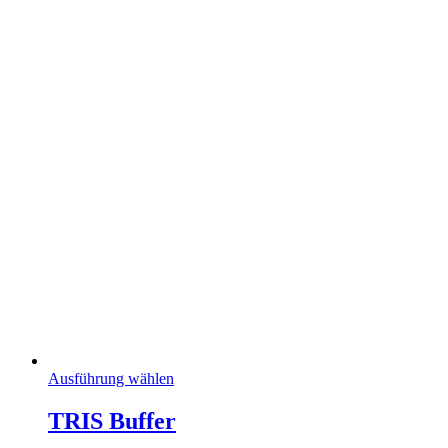
Dieses
Ausführung wählen
Produkt
weist
TRIS Buffer
mehrere