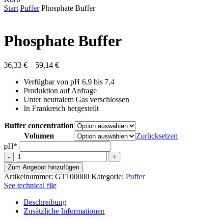
Cart
Start
Puffer
Phosphate Buffer
Phosphate Buffer
Preisspanne:
36,33
€
–
59,14
€
36,33 €
Verfügbar von pH 6,9 bis 7,4
bis
Produktion auf Anfrage
59,14 €
Unter neutralem Gas verschlossen
In Frankreich hergestellt
Buffer concentration
Volumen
Zurücksetzen
pH*
Phosphate
Buffer
Zum Angebot hinzufügen
Menge
Artikelnummer:
GT100000
Kategorie:
Puffer
See technical file
Beschreibung
Zusätzliche Informationen