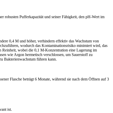
iner robusten Pufferkapazität und seiner Fähigkeit, den pH-Wert im
ondere 0,4 M und höher, verhindern effektiv das Wachstum von
hzuführen, wodurch das Kontaminationsrisiko minimiert wird, das
en Reinheit, wobei die 0,1 M-Konzentration eine Lagerung im
asen wie Argon hermetisch verschlossen, um Sauerstoff zu
 zu Bakterienwachstum führen kann.
ssener Flasche beträgt 6 Monate, während sie nach dem Öffnen auf 3
ant ist.