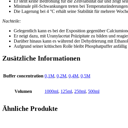
Er stellt keine Bedrohung für die Zellviabilität dar und zeigt se
Minimale pH-Schwankungen treten bei Temperaturänderungen au
Die Lagerung bei 4 °C erhält seine Stabilität für mehrere Woch
Nachteile:
Gelegentlich kann es bei der Exposition gegenüber Calciumio
Er neigt dazu, mit Uranylacetat Präzipitate zu bilden und reagier
Darüber hinaus kann es während der Dehydrierung mit Ethanol 
Aufgrund seiner kritischen Rolle bleibt Phosphatpuffer anfällig
Zusätzliche Informationen
Buffer concentration
0,1M
,
0,2M
,
0,4M
,
0,5M
Volumen
1000ml
,
125ml
,
250ml
,
500ml
Ähnliche Produkte