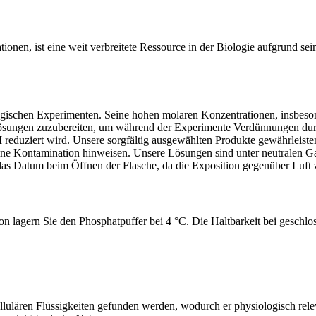
tionen, ist eine weit verbreitete Ressource in der Biologie aufgrund se
ologischen Experimenten. Seine hohen molaren Konzentrationen, insbes
lösungen zuzubereiten, um während der Experimente Verdünnungen durc
 reduziert wird. Unsere sorgfältig ausgewählten Produkte gewährleist
ine Kontamination hinweisen. Unsere Lösungen sind unter neutralen G
das Datum beim Öffnen der Flasche, da die Exposition gegenüber Luft
lagern Sie den Phosphatpuffer bei 4 °C. Die Haltbarkeit bei geschlo
lulären Flüssigkeiten gefunden werden, wodurch er physiologisch relev