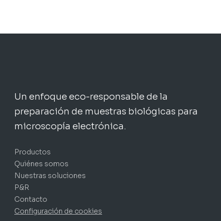
desde
48,62 €
hasta
238,93 €
Un enfoque eco-responsable de la
preparación de muestras biológicas para
microscopía electrónica.
Productos
Quiénes somos
Nuestras soluciones
P&R
Contacto
Configuración de cookies