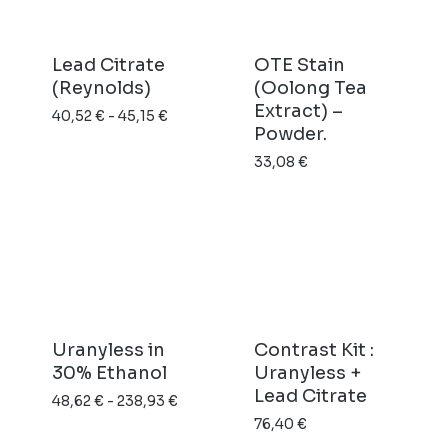
Lead Citrate
OTE Stain
(Reynolds)
(Oolong Tea
Extract) –
Rango
40,52
€
-
45,15
€
Powder.
de
33,08
€
precios:
desde
40,52 €
hasta
45,15 €
Uranyless in
Contrast Kit :
30% Ethanol
Uranyless +
Lead Citrate
Rango
48,62
€
-
238,93
€
de
76,40
€
precios: