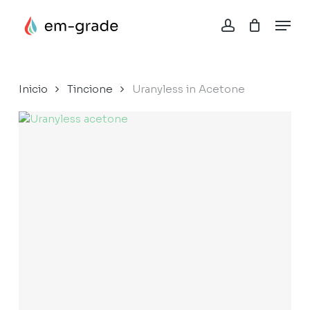
Skip
Menu
to
account
Close
Cesta
main
Cart
content
Inicio
Tincione
Uranyless in Acetone