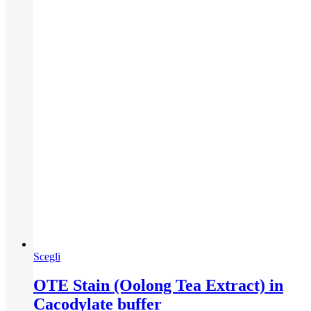
Questo
Scegli
prodotto
ha
OTE Stain (Oolong Tea Extract) in
più
Cacodylate buffer
varianti.