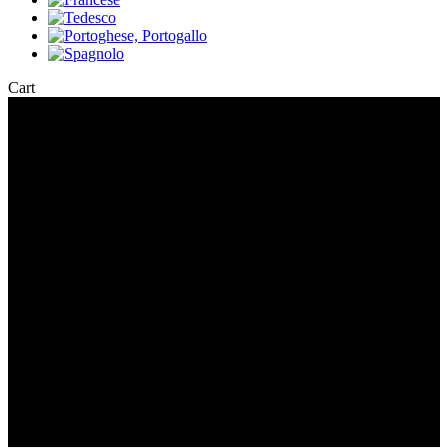
Close
Cart
Cart
Macchia EM
In microscopia, il contrasto è una sostanza chimica o una tecnica
utilizzata per aumentare la visibilità delle strutture di un campione
osservato al microscopio.