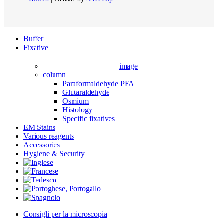
Close
Buffer
Menu
Fixative
image
column
Paraformaldehyde PFA
Glutaraldehyde
Osmium
Histology
Specific fixatives
EM Stains
Various reagents
Accessories
Hygiene & Security
Consigli per la microscopia