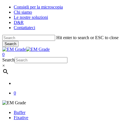
Skip
Consigli per la microscopia
to
Chi siamo
main
Le nostre soluzioni
content
D&R
Contattateci
Hit enter to search or ESC to close
Search
Close
Search
account
0
Menu
Search
×
account
0
Buffer
Fixative