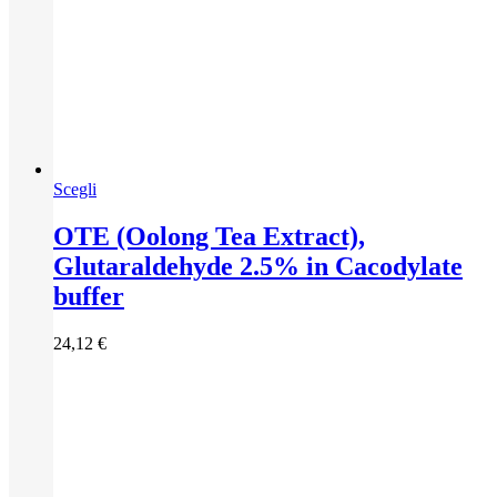
Questo
Scegli
prodotto
ha
OTE (Oolong Tea Extract),
più
Glutaraldehyde 2.5% in Cacodylate
varianti.
Le
buffer
opzioni
possono
24,12
€
essere
scelte
nella
pagina
del
prodotto