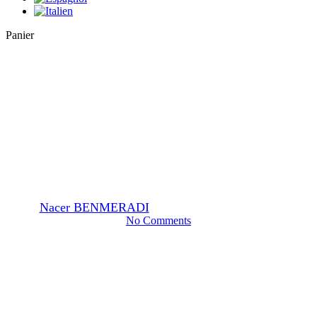
Close
Panier
Cart
General
Quel est l’avantage du flacon
Airless sur nos produits ?
By
Nacer BENMERADI
24 octobre 2023
février 8th, 2024
No Comments