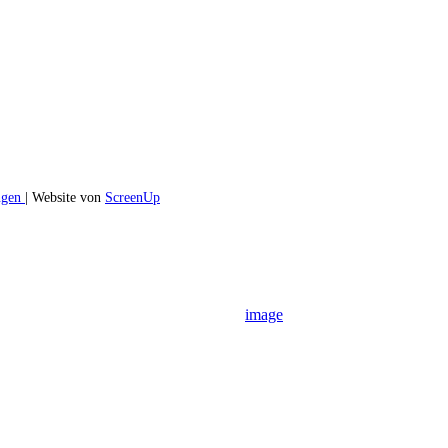
ngen
| Website von
ScreenUp
image