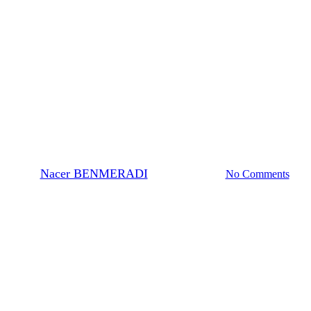
General
orteil der AirLess-Flasche für un
By
Nacer BENMERADI
24. Oktober 2023
No Comments