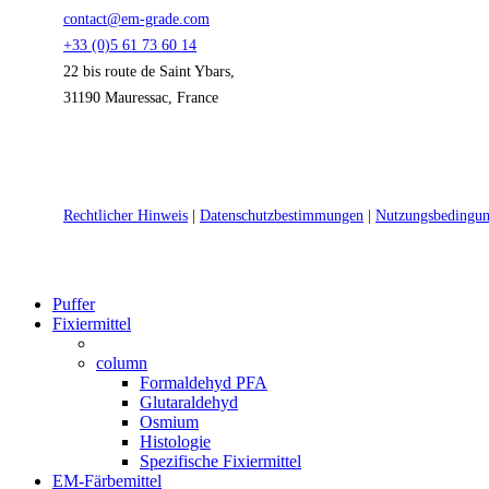
contact@em-grade.com
+33 (0)5 61 73 60 14
22 bis route de Saint Ybars,
31190 Mauressac, France
Rechtlicher Hinweis
|
Datenschutzbestimmungen
|
Nutzungsbedingu
Close
Puffer
Menu
Fixiermittel
column
Formaldehyd PFA
Glutaraldehyd
Osmium
Histologie
Spezifische Fixiermittel
EM-Färbemittel