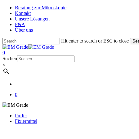
Skip
Beratung zur Mikroskopie
to
Kontakt
main
Unsere Lösungen
content
F&A
Über uns
Hit enter to search or ESC to close
Sea
Close
Search
account
0
Menu
Suchen
×
account
0
Puffer
Fixiermittel