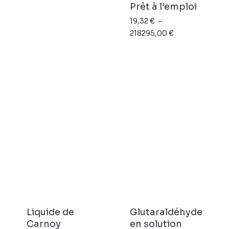
Prêt à l’emploi
19,32
€
–
Plage
218295,00
€
de
prix :
19,32 €
à
218295,00 €
Liquide de
Glutaraldéhyde
Carnoy
en solution