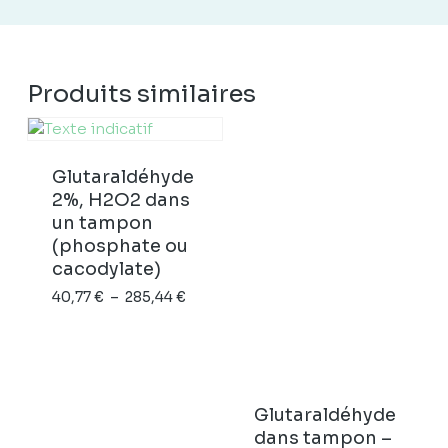
Produits similaires
Glutaraldéhyde
2%, H2O2 dans
un tampon
(phosphate ou
cacodylate)
Plage
40,77
€
–
285,44
€
de
prix :
40,77 €
à
Glutaraldéhyde
285,44 €
dans tampon –