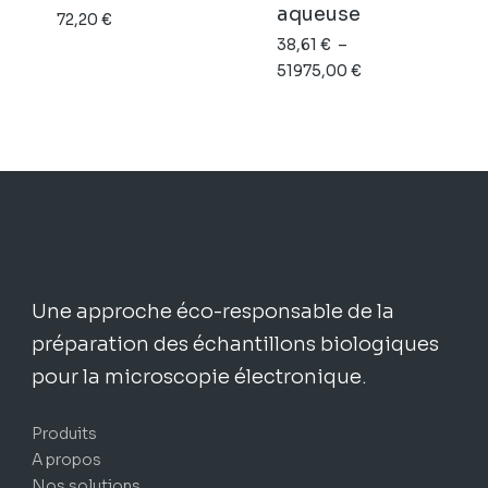
aqueuse
72,20
€
38,61
€
–
Plage
51975,00
€
de
prix :
38,61 €
à
51975,00 €
Une approche éco-responsable de la
préparation des échantillons biologiques
pour la microscopie électronique.
Produits
A propos
Nos solutions