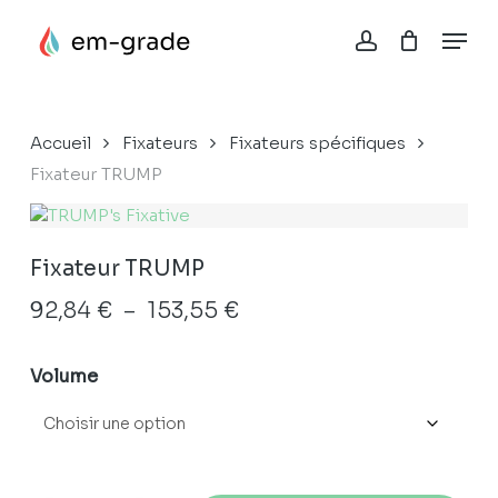
Skip
Menu
to
account
Close
Panier
main
Cart
content
Accueil
Fixateurs
Fixateurs spécifiques
Fixateur TRUMP
Fixateur TRUMP
Plage
92,84
€
–
153,55
€
de
prix :
Volume
92,84 €
à
153,55 €