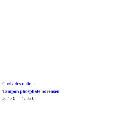
Ce
Choix des options
produit
a
Tampon phosphate Sorensen
plusieurs
Plage
36,40
€
–
42,35
€
variations.
de
Les
prix :
options
36,40 €
peuvent
à
être
42,35 €
choisies