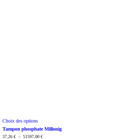
Ce
Choix des options
produit
a
Tampon phosphate Millonig
plusieurs
Plage
37,26
€
–
51597,00
€
variations.