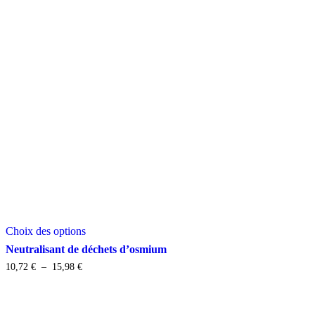
Ce
Choix des options
produit
a
Neutralisant de déchets d’osmium
plusieurs
Plage
10,72
€
–
15,98
€
variations.
de
Les
prix :
options
10,72 €
peuvent
à