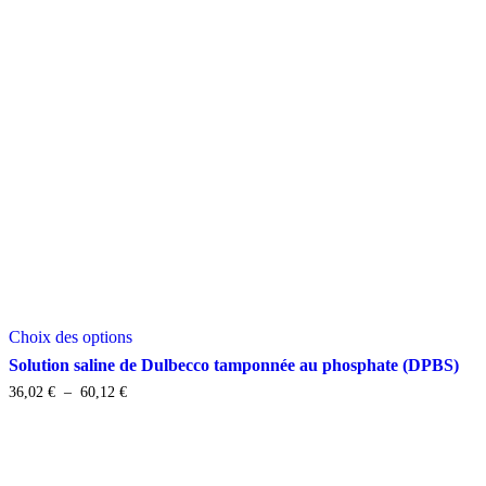
Ce
Choix des options
produit
a
Solution saline de Dulbecco tamponnée au phosphate (DPBS)
plusieurs
Plage
36,02
€
–
60,12
€
variations.
de
Les
prix :
options
36,02 €
peuvent
à
être
60,12 €