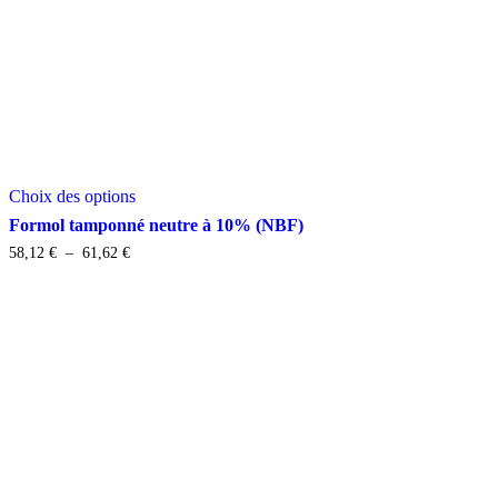
Ce
Choix des options
produit
a
Formol tamponné neutre à 10% (NBF)
plusieurs
Plage
58,12
€
–
61,62
€
variations.
de
Les
prix :
options
58,12 €
peuvent
à
être
61,62 €
choisies
sur
la
page
du
produit