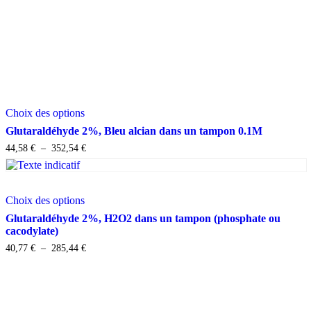
Ce
Choix des options
produit
a
Glutaraldéhyde 2%, Bleu alcian dans un tampon 0.1M
plusieurs
Plage
44,58
€
–
352,54
€
variations.
de
Les
prix :
options
44,58 €
peuvent
Ce
à
Choix des options
être
produit
352,54 €
choisies
a
Glutaraldéhyde 2%, H2O2 dans un tampon (phosphate ou
sur
plusieurs
cacodylate)
la
variations.
Plage
40,77
€
–
285,44
€
page
Les
de
du
options
prix :
produit
peuvent
40,77 €
être
à
choisies
285,44 €