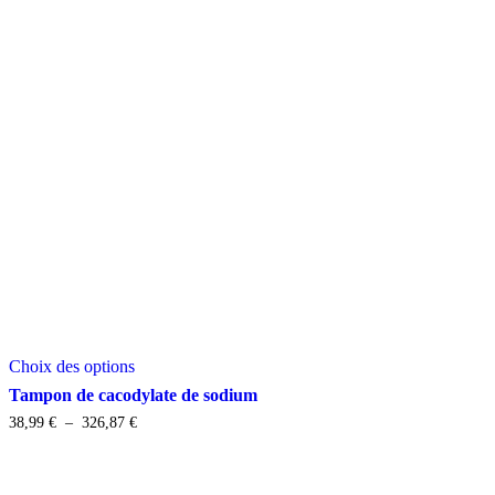
Ce
Choix des options
produit
a
Tampon de cacodylate de sodium
plusieurs
Plage
38,99
€
–
326,87
€
variations.
de
Les
prix :
options
38,99 €
peuvent
à