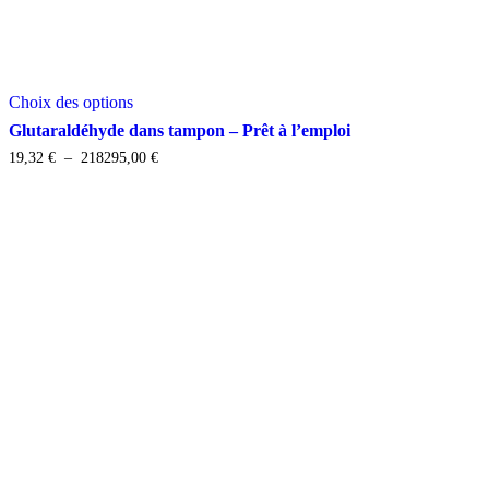
Ce
Choix des options
produit
a
Glutaraldéhyde dans tampon – Prêt à l’emploi
plusieurs
Plage
19,32
€
–
218295,00
€
variations.
de
Les
prix :
options
19,32 €
peuvent
à
être
218295,00 €
choisies
sur
la
page
du
produit