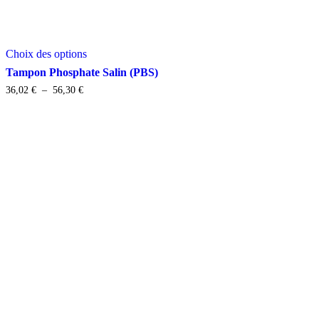
Ce
Choix des options
produit
a
Tampon Phosphate Salin (PBS)
plusieurs
Plage
36,02
€
–
56,30
€
variations.
de
Les
prix :
options
36,02 €
peuvent
à
être
56,30 €
choisies
sur
la
page
du
produit