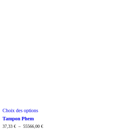
Ce
Choix des options
produit
a
Tampon Phem
plusieurs
Plage
37,33
€
–
55566,00
€
variations.
de
Les
prix :
options