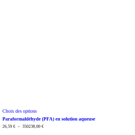
Ce
Choix des options
produit
a
Paraformaldéhyde (PFA) en solution aqueuse
plusieurs
Plage
26,59
€
–
350238,00
€
variations.
de
Les