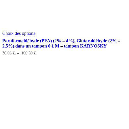
Ce
Choix des options
produit
a
Paraformaldéhyde (PFA) (2% – 4%), Glutaraldéhyde (2% –
plusieurs
2,5%) dans un tampon 0,1 M – tampon KARNOSKY
variations.
Plage
30,03
€
–
166,50
€
Les
de
options
prix :
peuvent
30,03 €
être
à
choisies
166,50 €
sur
la
page
du
produit