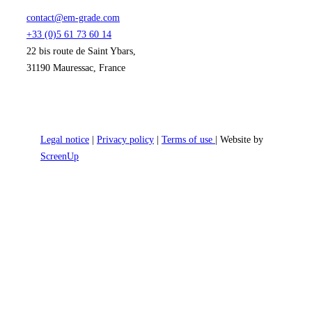
contact@em-grade.com
+33 (0)5 61 73 60 14
22 bis route de Saint Ybars,
31190 Mauressac, France
Legal notice
|
Privacy policy
|
Terms of use
| Website by
ScreenUp
Buffer
Fixative
column
Paraformaldehyde PFA
Glutaraldehyde