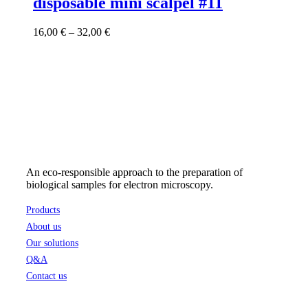
disposable mini scalpel #11
multiple
variants.
Price
16,00
€
–
32,00
€
The
range:
options
16,00 €
may
through
be
32,00 €
chosen
on
the
product
page
An eco-responsible approach to the preparation of
biological samples for electron microscopy.
Products
About us
Our solutions
Q&A
Contact us