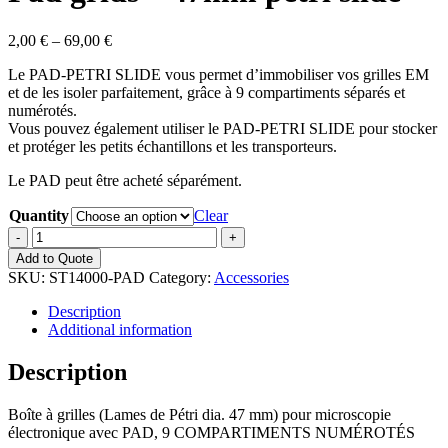
Price
2,00
€
–
69,00
€
range:
Le PAD-PETRI SLIDE vous permet d’immobiliser vos grilles EM
2,00 €
et de les isoler parfaitement, grâce à 9 compartiments séparés et
through
numérotés.
69,00 €
Vous pouvez également utiliser le PAD-PETRI SLIDE pour stocker
et protéger les petits échantillons et les transporteurs.
Le PAD peut être acheté séparément.
Quantity
Clear
Pad
grids
Add to Quote
-
SKU:
ST14000-PAD
Category:
Accessories
47mm
petri
Description
slide
Additional information
quantity
Description
Boîte à grilles (Lames de Pétri dia. 47 mm) pour microscopie
électronique avec PAD, 9 COMPARTIMENTS NUMÉROTÉS