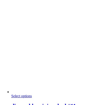
This
Select options
product
has