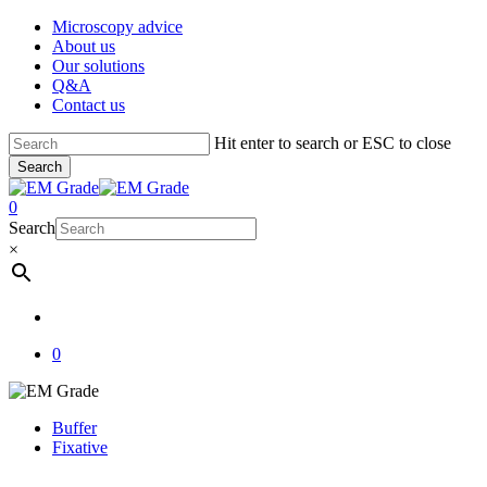
Skip
Microscopy advice
Clo
to
About us
Me
main
Our solutions
content
Q&A
Contact us
Hit enter to search or ESC to close
Search
Close
Search
account
0
Menu
Search
×
account
0
Buffer
Fixative