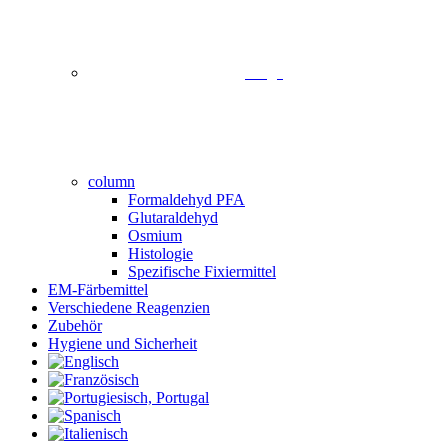
image
column
Formaldehyd PFA
Glutaraldehyd
Osmium
Histologie
Spezifische Fixiermittel
EM-Färbemittel
Verschiedene Reagenzien
Zubehör
Hygiene und Sicherheit