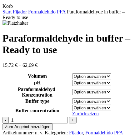
Close
Korb
Cart
Start
Fijador
Formaldehído PFA
Paraformaldehyde in buffer –
Ready to use
Paraformaldehyde in buffer –
Ready to use
Preisspanne:
15,72
€
–
62,69
€
15,72 €
Volumen
bis
62,69 €
pH
Paraformaldehyd-
Konzentration
Buffer type
Buffer concentration
Zurücksetzen
Paraformaldehyde
in
Zum Angebot hinzufügen
buffer
Artikelnummer:
n. v.
Kategorien:
Fijador
,
Formaldehído PFA
-