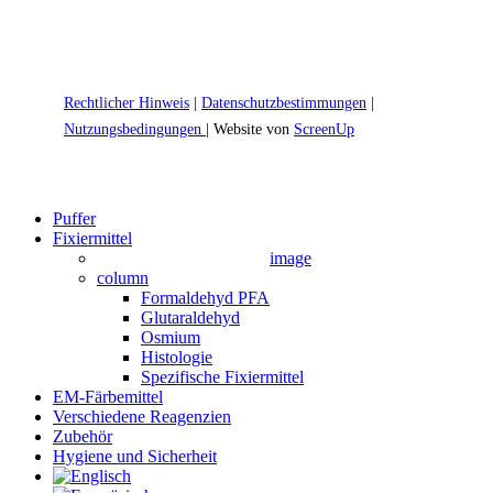
Rechtlicher Hinweis
|
Datenschutzbestimmungen
|
Nutzungsbedingungen
| Website von
ScreenUp
Close
Puffer
Menu
Fixiermittel
image
column
Formaldehyd PFA
Glutaraldehyd
Osmium
Histologie
Spezifische Fixiermittel
EM-Färbemittel
Verschiedene Reagenzien
Zubehör
Hygiene und Sicherheit