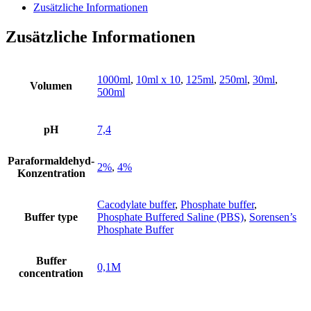
Ready
Zusätzliche Informationen
to
use
Zusätzliche Informationen
Menge
1000ml
,
10ml x 10
,
125ml
,
250ml
,
30ml
,
Volumen
500ml
pH
7,4
Paraformaldehyd-
2%
,
4%
Konzentration
Cacodylate buffer
,
Phosphate buffer
,
Buffer type
Phosphate Buffered Saline (PBS)
,
Sorensen’s
Phosphate Buffer
Buffer
0,1M
concentration