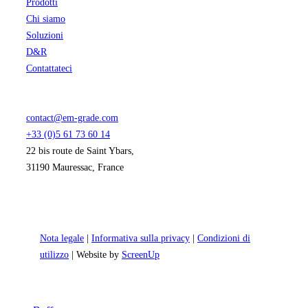
Prodotti
Chi siamo
Soluzioni
D&R
Contattateci
contact@em-grade.com
+33 (0)5 61 73 60 14
22 bis route de Saint Ybars,
31190 Mauressac, France
Nota legale
|
Informativa sulla privacy
|
Condizioni di
utilizzo
| Website by
ScreenUp