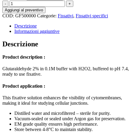
Glutaraldehyde
2%,
Aggiungi al preventivo
H2O2
COD:
GF500000
Categorie:
Fissativi
,
Fissativi specifici
in
Buffer
Descrizione
phosphate
Informazioni aggiuntive
or
cacodylate
Descrizione
quantità
Product description :
Glutaraldehyde 2% in 0.1M buffer with H2O2, buffered to pH 7.4,
ready to use fixative.
Product application :
This fixative solution enhances the visibility of cytomembranes,
making it ideal for studying cellular junctions.
Distilled water and microfiltered – sterile for purity.
Vacuum-sealed or sealed under Argon gas for preservation.
EM grade quality ensures high performance.
Store between 4-8°C to maintain stability.