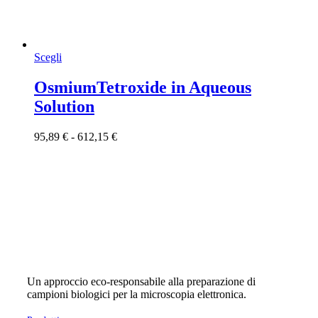
Questo
Scegli
prodotto
ha
OsmiumTetroxide in Aqueous
più
Solution
varianti.
Le
opzioni
Fascia
95,89
€
-
612,15
€
possono
di
essere
prezzo:
scelte
da
nella
95,89 €
pagina
a
del
612,15 €
prodotto
Un approccio eco-responsabile alla preparazione di
campioni biologici per la microscopia elettronica.