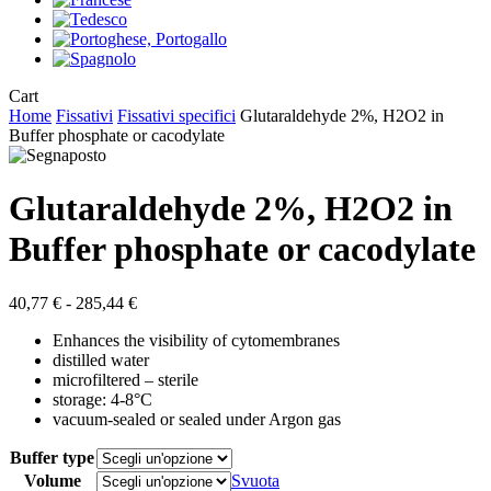
Close
Cart
Cart
Home
Fissativi
Fissativi specifici
Glutaraldehyde 2%, H2O2 in
Buffer phosphate or cacodylate
Glutaraldehyde 2%, H2O2 in
Buffer phosphate or cacodylate
Fascia
40,77
€
-
285,44
€
di
Enhances the visibility of cytomembranes
prezzo:
distilled water
da
microfiltered – sterile
40,77 €
storage: 4-8°C
a
vacuum-sealed or sealed under Argon gas
285,44 €
Buffer type
Volume
Svuota