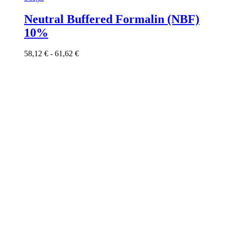
prodotto
ha
Neutral Buffered Formalin (NBF)
più
10%
varianti.
Le
opzioni
Fascia
58,12
€
-
61,62
€
possono
di
essere
prezzo:
scelte
da
nella
58,12 €
pagina
a
del
61,62 €
prodotto