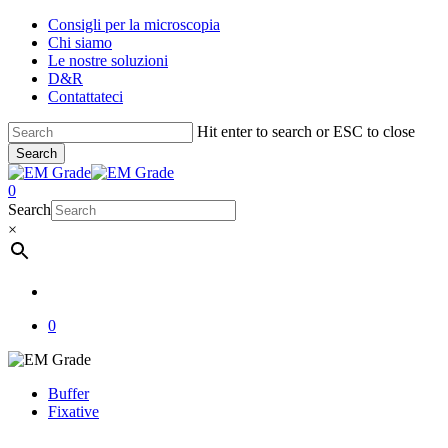
Skip
Consigli per la microscopia
to
Chi siamo
main
Le nostre soluzioni
content
D&R
Contattateci
Hit enter to search or ESC to close
Search
Close
Search
account
0
Menu
Search
×
account
0
Buffer
Fixative