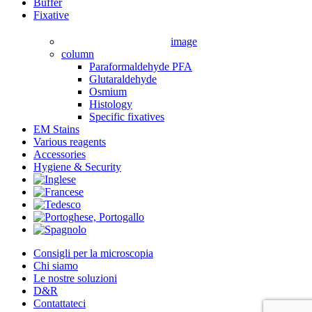
Close
Buffer
Menu
Fixative
image
column
Paraformaldehyde PFA
Glutaraldehyde
Osmium
Histology
Specific fixatives
EM Stains
Various reagents
Accessories
Hygiene & Security
Consigli per la microscopia
Chi siamo
Le nostre soluzioni
D&R
Contattateci