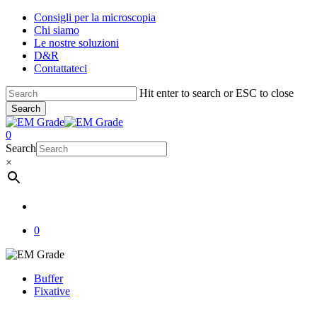
Skip
Consigli per la microscopia
to
Chi siamo
main
Le nostre soluzioni
content
D&R
Contattateci
Hit enter to search or ESC to close
Search
Close
Search
account
0
Menu
Search
×
account
0
Buffer
Fixative