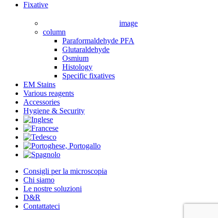
Menu
Fixative
image
column
Paraformaldehyde PFA
Glutaraldehyde
Osmium
Histology
Specific fixatives
EM Stains
Various reagents
Accessories
Hygiene & Security
Consigli per la microscopia
Chi siamo
Le nostre soluzioni
D&R
Contattateci