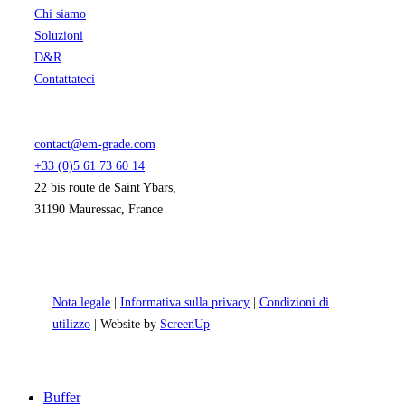
Chi siamo
Soluzioni
D&R
Contattateci
contact@em-grade.com
+33 (0)5 61 73 60 14
22 bis route de Saint Ybars,
31190 Mauressac, France
Nota legale
|
Informativa sulla privacy
|
Condizioni di
utilizzo
| Website by
ScreenUp
Close
Buffer