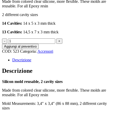
Made from colored clear silicone, more flexible. These molds are
reusable. For all Epoxy resin
2 different cavity sizes
14 Cavities:
14 x 5 x 3 mm thick
13 Cavities:
14,5 x 7 x 3 mm thick
Silicon
mold
Aggiungi al preventivo
reusable,
COD:
523
Categoria:
Accessori
2
cavity
Descrizione
sizes
quantità
Descrizione
Silicon mold reusable, 2 cavity sizes
Made from colored clear silicone, more flexible. These molds are
reusable. For all Epoxy resin
Mold Measurements: 3,4″ x 3,4″ (86 x 88 mm), 2 different cavity
sizes