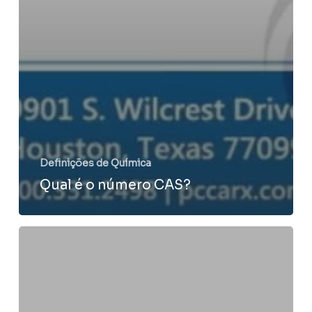
Definições de Química
Qual é o número CAS?
MSDS
–
SDS
–
FDS
?