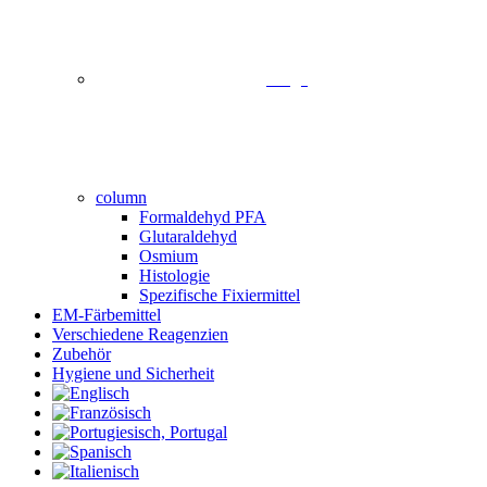
image
column
Formaldehyd PFA
Glutaraldehyd
Osmium
Histologie
Spezifische Fixiermittel
EM-Färbemittel
Verschiedene Reagenzien
Zubehör
Hygiene und Sicherheit