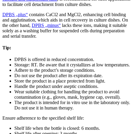
to facilitate cell detachment from culture dishes.
DPBS „plus“
contains CaCl2 and MgCl2, enhancing cell binding
and agglutination, which aids in cell recovery in culture dishes. On
the other hand,
DPBS „minus“
lacks these ions, making it suitable
solely as a washing buffer for suspended cells during preparation
and serial transfer.
Tip:
DPBS is offered in reduced concentration.
Storage: RT. Be aware that it crystallizes at low temperatures.
Adhere to the product’s storage conditions.
Do not use the product after its expiration date.
Store the product in a place protected from light.
Handle the product under aseptic conditions.
Wear suitable clothing for handling the product to avoid
contamination (e.g., gloves, mask, hygiene cap, overall).
The product is intended for in vitro use in the laboratory only.
Do not use it in human therapy.
Ensure adherence to the specified shelf life:
Shelf life when the bottle is closed: 6 months.
Shelf life after opening: 3 months.