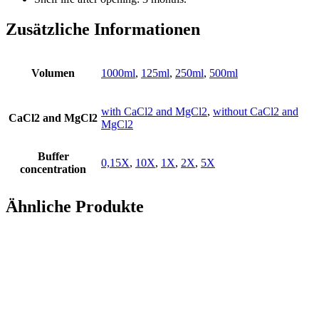
Zusätzliche Informationen
Volumen
1000ml
,
125ml
,
250ml
,
500ml
with CaCl2 and MgCl2
,
without CaCl2 and
CaCl2 and MgCl2
MgCl2
Buffer
0,15X
,
10X
,
1X
,
2X
,
5X
concentration
Ähnliche Produkte