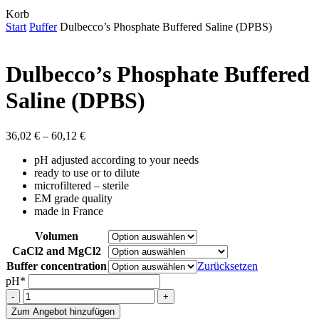
Close
Korb
Cart
Start
Puffer
Dulbecco’s Phosphate Buffered Saline (DPBS)
Dulbecco’s Phosphate Buffered
Saline (DPBS)
Preisspanne:
36,02
€
–
60,12
€
36,02 €
pH adjusted according to your needs
bis
ready to use or to dilute
60,12 €
microfiltered – sterile
EM grade quality
made in France
Volumen
CaCl2 and MgCl2
Buffer concentration
Zurücksetzen
pH*
Dulbecco's
Phosphate
Zum Angebot hinzufügen