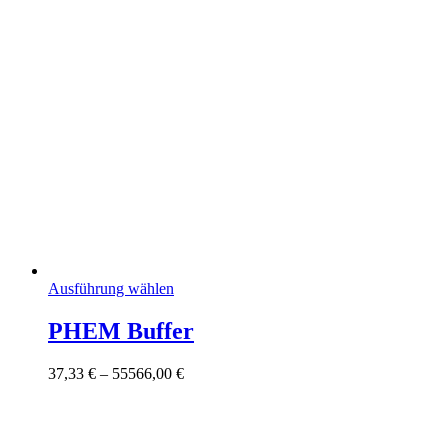
Dieses
Ausführung wählen
Produkt
weist
PHEM Buffer
mehrere
Varianten
Preisspanne:
37,33
€
–
55566,00
€
auf.
37,33 €
Die
bis
Optionen
55566,00 €
können