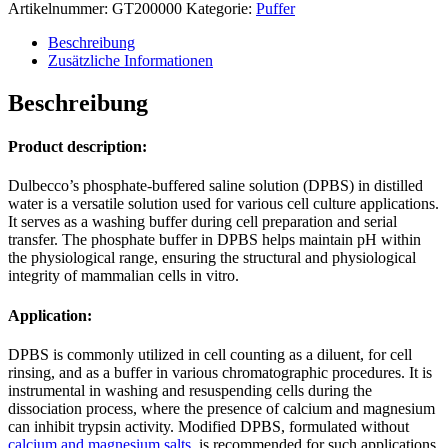
Buffered
Artikelnummer:
GT200000
Kategorie:
Puffer
Saline
(DPBS)
Beschreibung
Menge
Zusätzliche Informationen
Beschreibung
Product description:
Dulbecco’s phosphate-buffered saline solution (DPBS) in distilled
water is a versatile solution used for various cell culture applications.
It serves as a washing buffer during cell preparation and serial
transfer. The phosphate buffer in DPBS helps maintain pH within
the physiological range, ensuring the structural and physiological
integrity of mammalian cells in vitro.
Application:
DPBS is commonly utilized in cell counting as a diluent, for cell
rinsing, and as a buffer in various chromatographic procedures. It is
instrumental in washing and resuspending cells during the
dissociation process, where the presence of calcium and magnesium
can inhibit trypsin activity. Modified DPBS, formulated without
calcium and magnesium salts
, is recommended for such applications