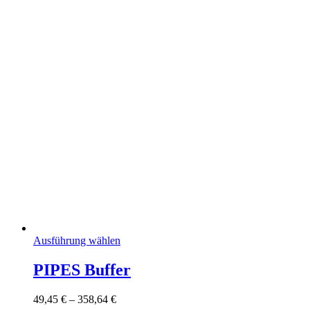
auf
der
Produktseite
gewählt
werden
Dieses
Ausführung wählen
Produkt
weist
PIPES Buffer
mehrere
Varianten
Preisspanne:
49,45
€
–
358,64
€
auf.