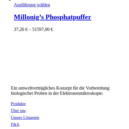
Dieses
Ausführung wählen
Produkt
weist
Millonig’s Phosphatpuffer
mehrere
Varianten
Preisspanne:
37,26
€
–
51597,00
€
auf.
37,26 €
Die
bis
Optionen
51597,00 €
können
auf
der
Produktseite
gewählt
werden
Ein umweltverträgliches Konzept für die Vorbereitung
biologischer Proben in der Elektronenmikroskopie.
Produkte
Über uns
Unsere Lösungen
F&A