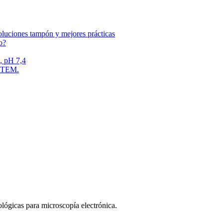
oluciones tampón y mejores prácticas
o?
, pH 7,4
as TEM.
lógicas para microscopía electrónica.