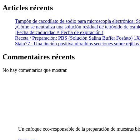
Articles récents
Tampón de cacodilato de sodio para microscopía electrónica: S
¿Cómo se neutraliza una solución residual de tetróxido de osmi
¡Fecha de caducidad ≠ Fecha de expiración !
Receta / Preparación: PBS (Solución Salina Buffer Fosfato) 1X
Stain77 : Una tinción positiva ultrathins secciones sobre rejill
Commentaires récents
No hay comentarios que mostrar.
Un enfoque eco-responsable de la preparación de muestras bio