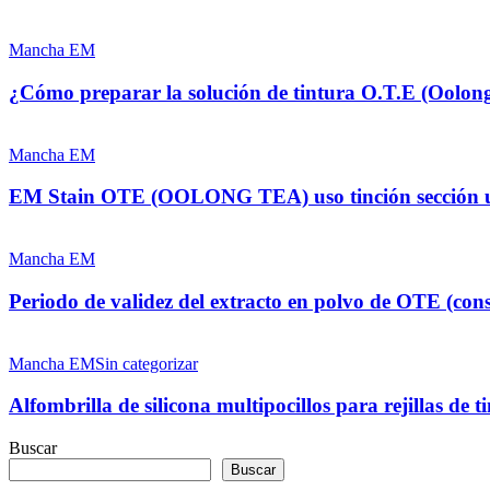
positiva
ultrathins
¿Cómo
secciones
preparar
Mancha EM
sobre
la
rejillas
solución
¿Cómo preparar la solución de tintura O.T.E (Oolon
TEM.
de
tintura
EM
O.T.E
Stain
Mancha EM
(Oolong)?
OTE
(OOLONG
EM Stain OTE (OOLONG TEA) uso tinción sección ul
TEA)
uso
Periodo
tinción
de
Mancha EM
sección
validez
ultrafina.
del
Periodo de validez del extracto en polvo de OTE (con
extracto
en
Alfombrilla
polvo
de
Mancha EM
Sin categorizar
de
silicona
OTE
multipocillos
Alfombrilla de silicona multipocillos para rejillas de t
(conservación)
para
rejillas
Buscar
de
Buscar
tinción