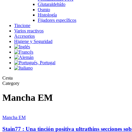
Glutaraldehído
Osmio
Histología
Fijadores específicos
Tincione
Varios reactivos
Accesorios
Higiene y Seguridad
Close
Cesta
Cart
Category
Mancha EM
Stain77
:
Mancha EM
Una
tinción
Stain77 : Una tinción positiva ultrathins secciones sob