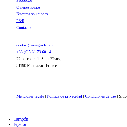
Productos
Quiénes somos
Nuestras soluciones
P&R
Contacto
contact@em-grade.com
+33 (0)5 61 73 60 14
22 bis route de Saint Ybars,
31190 Mauressac, France
Menciones legale
|
Política de privacidad
|
Condiciones de uso
| Sit
Close
Tampón
Menu
Fijador