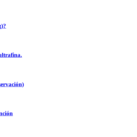
g)?
trafina.
servación)
inción