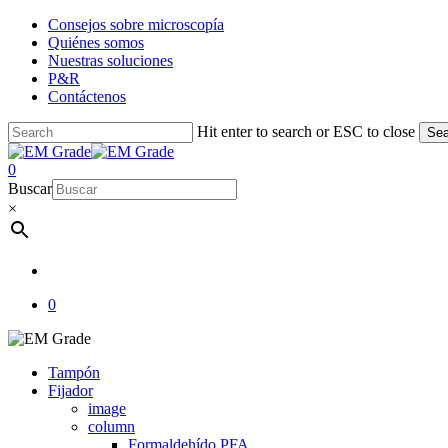
Skip
Consejos sobre microscopía
to
Quiénes somos
main
Nuestras soluciones
content
P&R
Contáctenos
Hit enter to search or ESC to close
Sea
Close
Search
account
0
Menu
Buscar
×
account
0
Tampón
Fijador
image
column
Formaldehído PFA