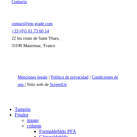
Contacto
contact@em-grade.com
+33 (0)5 61 73 60 14
22 bis route de Saint Ybars,
31190 Mauressac, France
Menciones legale
|
Política de privacidad
|
Condiciones de
uso
| Sitio web de
ScreenUp
Close
Tampón
Menu
Fijador
image
column
Formaldehído PFA
Glutaraldehído