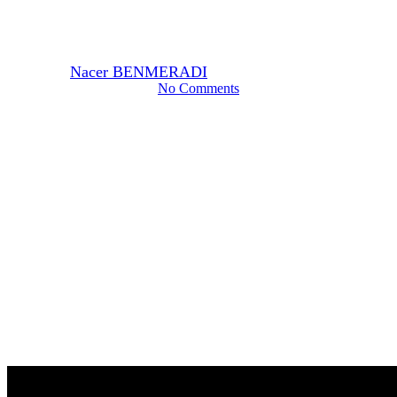
tintura O.T.E (Oolong)?
By
Nacer BENMERADI
23 de noviembre de 2023
No Comments