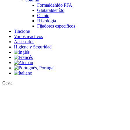
Formaldehído PFA
Glutaraldehído
Osmio
Histología
Fijadores específicos
Tincione
Varios reactivos
Accesorios
Higiene y Seguridad
Close
Cesta
Cart
Mancha EM
¿Cómo preparar la solución de