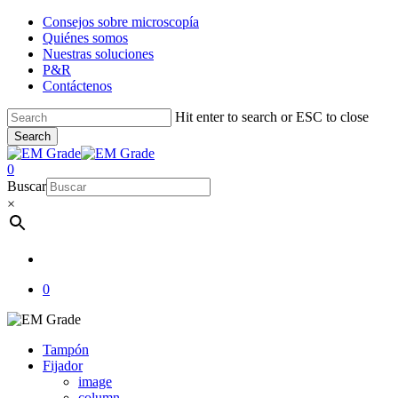
Skip
Consejos sobre microscopía
to
Quiénes somos
main
Nuestras soluciones
content
P&R
Contáctenos
Hit enter to search or ESC to close
Search
Close
Search
account
0
Menu
Buscar
×
account
0
Tampón
Fijador
image
column