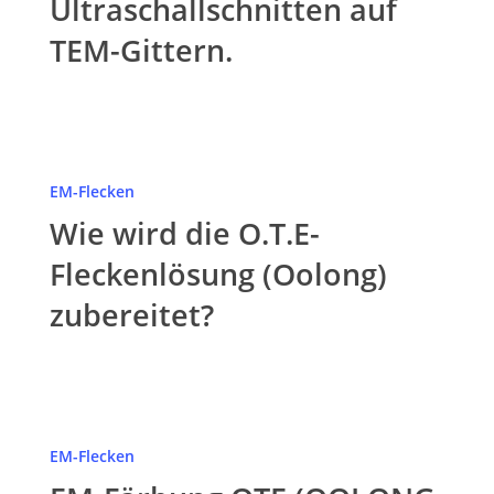
Ultraschallschnitten auf
Ultraschallschnitten
auf
TEM-Gittern.
TEM-
Gittern.
Wie
wird
EM-Flecken
die
Wie wird die O.T.E-
O.T.E-
Fleckenlösung
Fleckenlösung (Oolong)
(Oolong)
zubereitet?
zubereitet?
EM-
Färbung
EM-Flecken
OTE