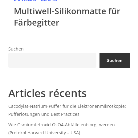
für
Multiwell-Silikonmatte für
Färbegitter
Färbegitter
Suchen
Suchen
Articles récents
Cacodylat-Natrium-Puffer für die Elektronenmikroskopie:
Pufferlösungen und Best Practices
Wie Osmiumtetroxid OsO4-Abfälle entsorgt werden
(Protokol Harvard University – USA).