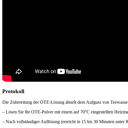
Protokoll
Die Zubereitung der OTE-Lösung ähnelt dem Aufguss von Teewasse
– Lösen Sie Ihr OTE-Pulver mit einem auf 70°C eingestellten Heizmagn
– Nach vollständiger Auflösung (erreicht in 15 bis 30 Minuten unter 