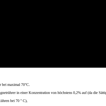
r bei maximal 70°C.
etrührer in einer Konzentration von höchstens 0,2% auf (da die Sättigu
Rühren bei 70 ° C),