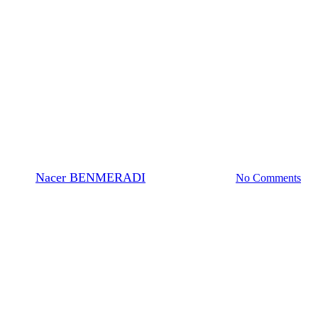
EM-Flecken
ie O.T.E-Fleckenlösung (Oolong) 
By
Nacer BENMERADI
23. November 2023
No Comments