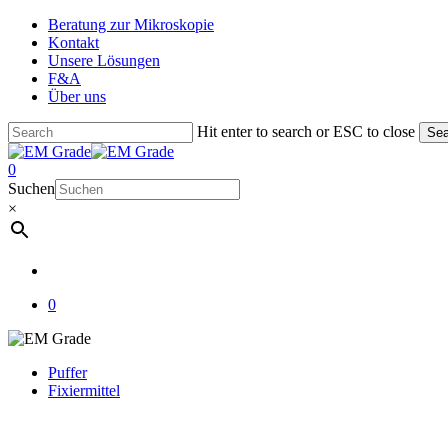
Skip
Beratung zur Mikroskopie
to
Kontakt
main
Unsere Lösungen
content
F&A
Über uns
Hit enter to search or ESC to close
Sea
Close
Search
account
0
Menu
Suchen
×
account
0
Puffer
Fixiermittel