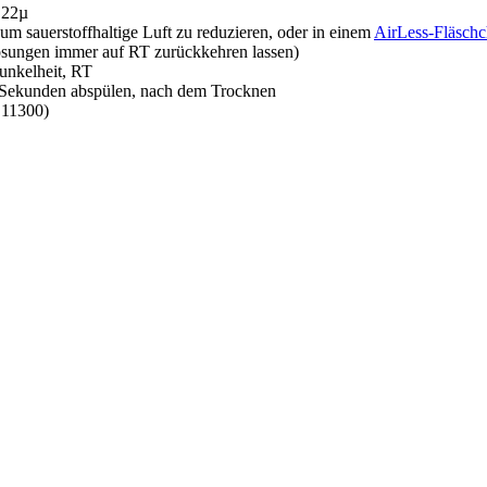
0,22µ
um sauerstoffhaltige Luft zu reduzieren, oder in einem
AirLess-Fläsch
sungen immer auf RT zurückkehren lassen)
Dunkelheit, RT
 2 Sekunden abspülen, nach dem Trocknen
 11300)