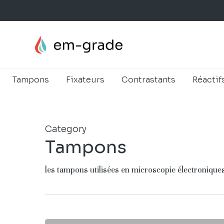
Skip
to
main
content
Tampons
Fixateurs
Contrastants
Réactif
Category
Tampons
les tampons utilisées en microscopie électroniques 