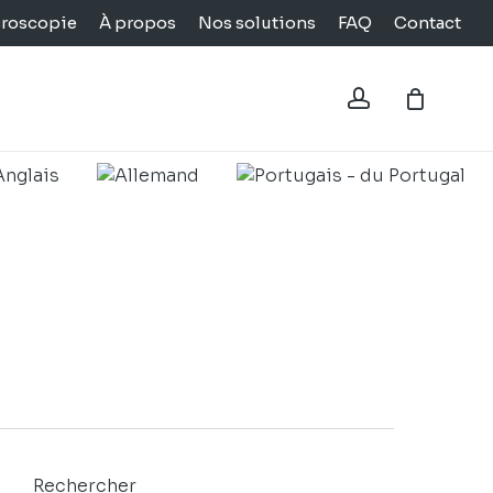
croscopie
À propos
Nos solutions
FAQ
Contact
Close
Cart
account
Rechercher