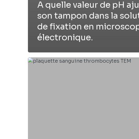
A quelle valeur de pH aj
son tampon dans la solu
de fixation en microsco
électronique.
Recette
/
Préparation
:
PBS
(Phosphate
Buffer
Saline)
1X,
pH
7.4.