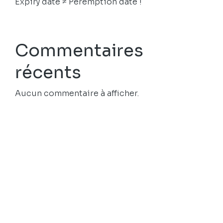
Expiry date ≠ Peremption date !
Commentaires
récents
Aucun commentaire à afficher.