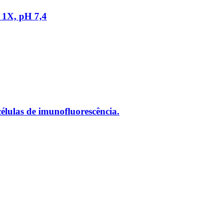
 1X, pH 7,4
ulas de imunofluorescência.