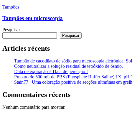
Tampões
em
Tampões
microscopia
Tampões em microscopia
Pesquisar
Pesquisar
Articles récents
Tampão de cacodilato de sódio para microscopia eletrônica: So
Como neutralizar a solução residual de tetróxido de ósmio.
Data de expiração ≠ Data de perenção !
Preparo de 500 mL de PBS (Phosphate Buffer Saline) 1X, pH 
Stain77 : Uma coloração positiva de secções ultrafinas em gre
Commentaires récents
Nenhum comentário para mostrar.