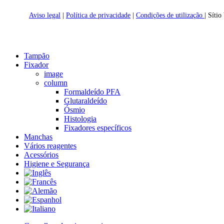
Aviso legal
|
Política de privacidade
|
Condições de utilização
| Síti
Close
Tampão
Menu
Fixador
image
column
Formaldeído PFA
Glutaraldeído
Ósmio
Histologia
Fixadores específicos
Manchas
Vários reagentes
Acessórios
Higiene e Segurança