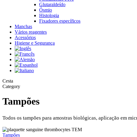
Glutaraldeído
Ósmio
Histologia
Fixadores específicos
Manchas
Vários reagentes
Acessórios
Higiene e Segurança
Close
Cesta
Cart
Category
Tampões
Todos os tampões para amostras biológicas, aplicação em mic
Preparo
de
Tampões