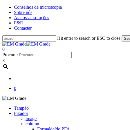
Skip
Conselhos de microscopia
to
Sobre nós
main
As nossas soluções
content
P&R
Contactar
Hit enter to search or ESC to close
Sea
Close
Search
account
0
Menu
Procurar
×
account
0
Tampão
Fixador
image
column
Formaldeído PFA