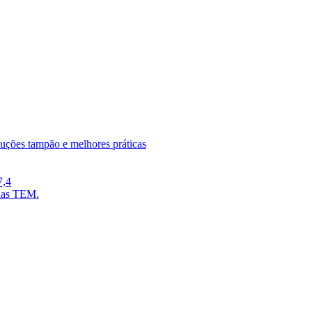
luções tampão e melhores práticas
7,4
lhas TEM.