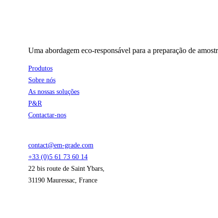
Uma abordagem eco-responsável para a preparação de amostras
Produtos
Sobre nós
As nossas soluções
P&R
Contactar-nos
contact@em-grade.com
+33 (0)5 61 73 60 14
22 bis route de Saint Ybars,
31190 Mauressac, France