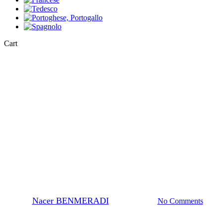
Close
Cart
Cart
Non categorizzato
Tampone di cacodilato di sodio
per microscopia elettronica:
Soluzioni tampone e migliori
pratiche
By
Nacer BENMERADI
22 Luglio 2024
No Comments