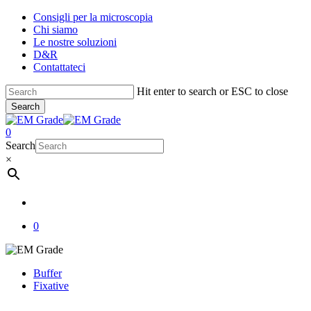
Skip
Consigli per la microscopia
to
Chi siamo
main
Le nostre soluzioni
content
D&R
Contattateci
Hit enter to search or ESC to close
Search
Close
Search
account
0
Menu
Search
×
account
0
Buffer
Fixative