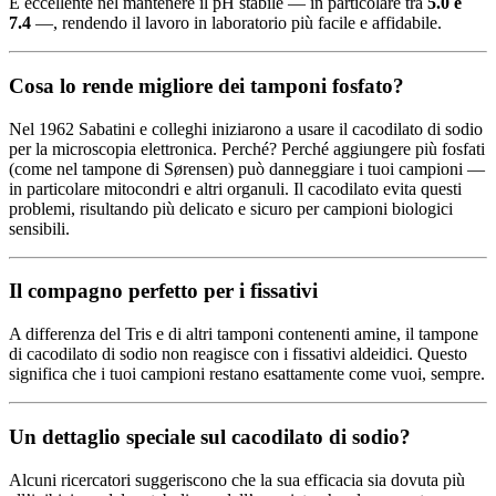
È eccellente nel mantenere il pH stabile — in particolare tra
5.0 e
7.4
—, rendendo il lavoro in laboratorio più facile e affidabile.
Cosa lo rende migliore dei tamponi fosfato?
Nel 1962 Sabatini e colleghi iniziarono a usare il cacodilato di sodio
per la microscopia elettronica. Perché? Perché aggiungere più fosfati
(come nel tampone di Sørensen) può danneggiare i tuoi campioni —
in particolare mitocondri e altri organuli. Il cacodilato evita questi
problemi, risultando più delicato e sicuro per campioni biologici
sensibili.
Il compagno perfetto per i fissativi
A differenza del Tris e di altri tamponi contenenti amine, il tampone
di cacodilato di sodio non reagisce con i fissativi aldeidici. Questo
significa che i tuoi campioni restano esattamente come vuoi, sempre.
Un dettaglio speciale sul cacodilato di sodio?
Alcuni ricercatori suggeriscono che la sua efficacia sia dovuta più