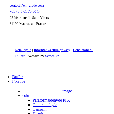
contact@em-grade.com
+33 (0)5 61 73 60 14
22 bis route de Saint Ybars,
31190 Mauressac, France
Nota legale
|
Informativa sulla privacy
|
Condizioni di
utilizzo
| Website by
ScreenUp
Close
Buffer
Menu
Fixative
image
column
Paraformaldehyde PFA
Glutaraldehyde
Osmium
Histology