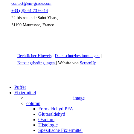
contact@em-grade.com
+33 (0)5 61 73 60 14
22 bis route de Saint Ybars,
31190 Mauressac, France
Rechtlicher Hinweis
|
Datenschutzbestimmungen
|
Nutzungsbedingungen
| Website von
ScreenUp
Close
Puffer
Menu
Fixiermittel
image
column
Formaldehyd PFA
Glutaraldehyd
Osmium
Histologie
Spezifische Fixiermittel