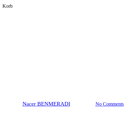
Close
Korb
Cart
General
Cacodylat-Natrium-Puffer für
die Elektronenmikroskopie:
Pufferlösungen und Best
Practices
By
Nacer BENMERADI
22. Juli 2024
No Comments