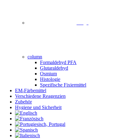
image
column
Formaldehyd PFA
Glutaraldehyd
Osmium
Histologie
Spezifische Fixiermittel
EM-Färbemittel
Verschiedene Reagenzien
Zubehör
Hygiene und Sicherheit